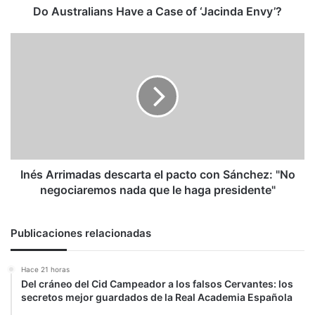
Do Australians Have a Case of ‘Jacinda Envy’?
Inés
Arrimadas
descarta
el
pacto
con
Sánchez:
"No
negociaremos
nada
Inés Arrimadas descarta el pacto con Sánchez: "No
que
negociaremos nada que le haga presidente"
le
haga
presidente"
Publicaciones relacionadas
Hace 21 horas
Del cráneo del Cid Campeador a los falsos Cervantes: los
secretos mejor guardados de la Real Academia Española