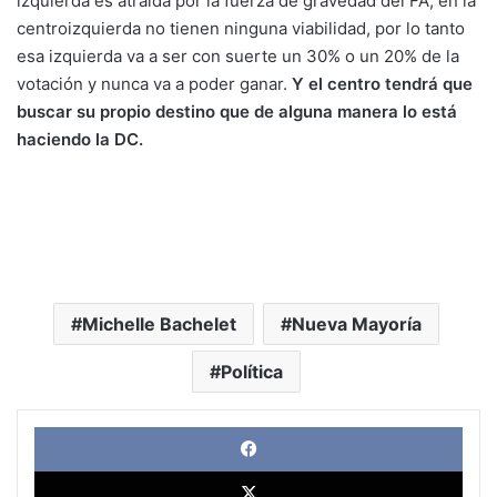
izquierda es atraída por la fuerza de gravedad del FA, en la
centroizquierda no tienen ninguna viabilidad, por lo tanto
esa izquierda va a ser con suerte un 30% o un 20% de la
votación y nunca va a poder ganar.
Y el centro tendrá que
buscar su propio destino que de alguna manera lo está
haciendo la DC.
Michelle Bachelet
Nueva Mayoría
Política
Face
X