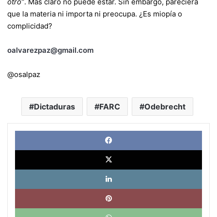
otro”
. Más claro no puede estar. Sin embargo, pareciera
que la materia ni importa ni preocupa. ¿Es miopía o
complicidad?
oalvarezpaz@gmail.com
@osalpaz
Dictaduras
FARC
Odebrecht
Face
X
Link
Pinte
What