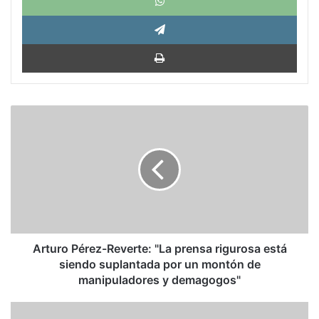
Tele
Impri
Arturo
Pérez-
Reverte:
"La
prensa
rigurosa
está
siendo
suplantada
por
Arturo Pérez-Reverte: "La prensa rigurosa está
un
siendo suplantada por un montón de
montón
manipuladores y demagogos"
de
manipuladores
Tulio