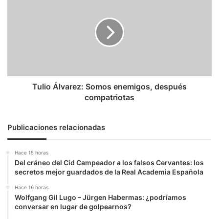
y
Álvarez:
demagogos"
Somos
enemigos,
después
compatriotas
Tulio Álvarez: Somos enemigos, después
compatriotas
Publicaciones relacionadas
Hace 15 horas
Del cráneo del Cid Campeador a los falsos Cervantes: los
secretos mejor guardados de la Real Academia Española
Hace 16 horas
Wolfgang Gil Lugo – Jürgen Habermas: ¿podríamos
conversar en lugar de golpearnos?