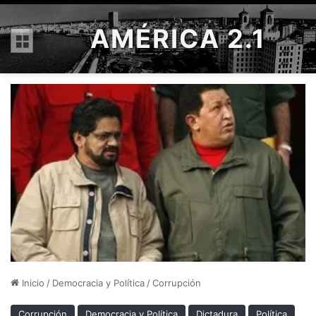
AMÉRICA 2.1
Menú
Inicio
/
Democracia y Política
/
Corrupción
Corrupción
Democracia y Política
Dictadura
Política