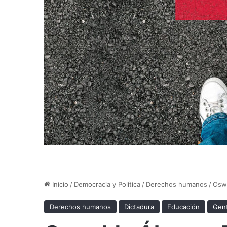
Inicio
/
Democracia y Política
/
Derechos humanos
/
Oswa
Derechos humanos
Dictadura
Educación
Gent