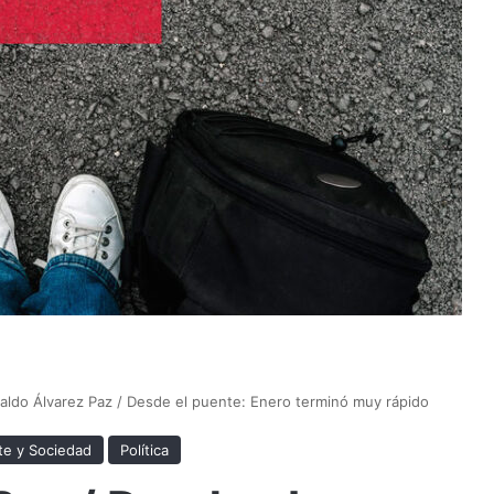
ldo Álvarez Paz / Desde el puente: Enero terminó muy rápido
e y Sociedad
Política