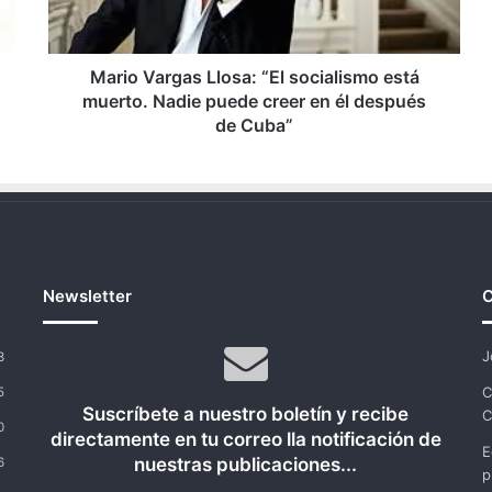
muerto.
Nadie
puede
creer
Mario Vargas Llosa: “El socialismo está
en
muerto. Nadie puede creer en él después
él
de Cuba”
después
de
Cuba”
Newsletter
C
J
3
C
5
Suscríbete a nuestro boletín y recibe
C
0
directamente en tu correo lla notificación de
E
nuestras publicaciones...
6
p