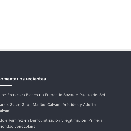
omentarios recientes
ose Francisco Blanco
en
Fernando Savater: Puerta del Sol
arlos Sucre G.
en
Maribel Calvani: Arístides y Adelita
alvani
ddie Ramirez
en
Democratización y legitimación: Primera
rioridad venezolana