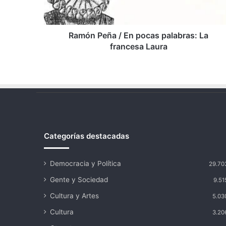
La
francesa
Laura
Ramón Peña / En pocas palabras: La
francesa Laura
Categorías destacadas
Democracia y Política
29.70
Gente y Sociedad
9.51
Cultura y Artes
5.03
Cultura
3.20