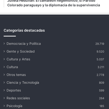
Julieta Heduvan: El camaleón hegemónico; El Partido
Colorado paraguayo y la diplomacia de la supervivencia
Categorías destacadas
Democracia y Política
29.719
Gente y Sociedad
9.520
Cultura y Artes
5.037
Cultura
3.211
Otros temas
2.778
Ciencia y Tecnología
809
Deportes
599
Redes sociales
264
Psicología
185