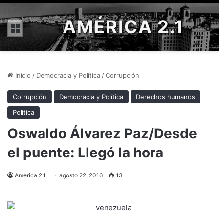
AMÉRICA 2.1
Menú
Inicio
/
Democracia y Política
/
Corrupción
Corrupción
Democracia y Política
Derechos humanos
Política
Oswaldo Álvarez Paz/Desde
el puente: Llegó la hora
America 2.1
agosto 22, 2016
13