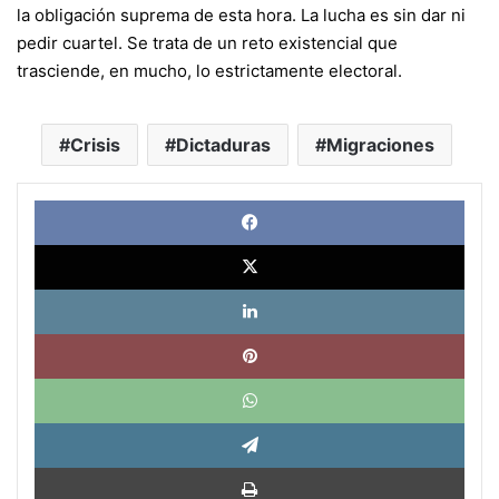
la obligación suprema de esta hora. La lucha es sin dar ni
pedir cuartel. Se trata de un reto existencial que
trasciende, en mucho, lo estrictamente electoral.
Crisis
Dictaduras
Migraciones
Face
X
Link
Pinte
What
Tele
Impri