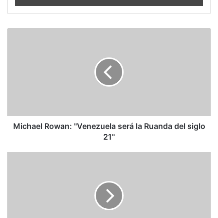
Michael
Rowan:
"Venezuela
será
la
Ruanda
del
siglo
21"
Michael Rowan: "Venezuela será la Ruanda del siglo
21"
Las
mujeres
al
rescate
de
la
Iglesia