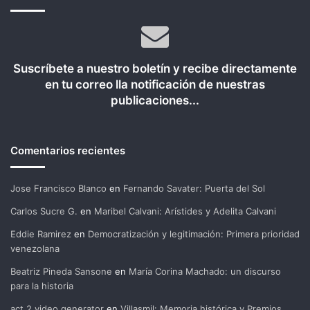
Suscríbete a nuestro boletín y recibe directamente
en tu correo lla notificación de nuestras
publicaciones...
Comentarios recientes
Jose Francisco Blanco
en
Fernando Savater: Puerta del Sol
Carlos Sucre G.
en
Maribel Calvani: Arístides y Adelita Calvani
Eddie Ramirez
en
Democratización y legitimación: Primera prioridad
venezolana
Beatriz Pineda Sansone
en
María Corina Machado: un discurso
para la historia
act 2 video generator
en
Villasmil: Memoria histórica y Premios