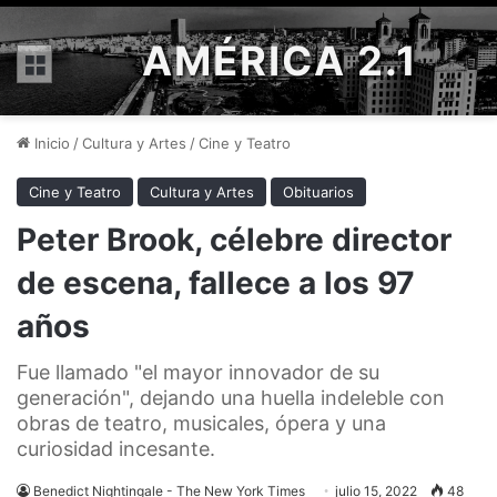
AMÉRICA 2.1
Menú
Inicio
/
Cultura y Artes
/
Cine y Teatro
Cine y Teatro
Cultura y Artes
Obituarios
Peter Brook, célebre director
de escena, fallece a los 97
años
Fue llamado "el mayor innovador de su
generación", dejando una huella indeleble con
obras de teatro, musicales, ópera y una
curiosidad incesante.
Benedict Nightingale - The New York Times
julio 15, 2022
48