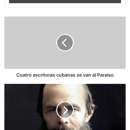
Cuatro
escritoras
cubanas
se
van
al
Paraíso
Cuatro escritoras cubanas se van al Paraíso
Todo
está
permitido:
la
“profecía”
de
Dostoievski