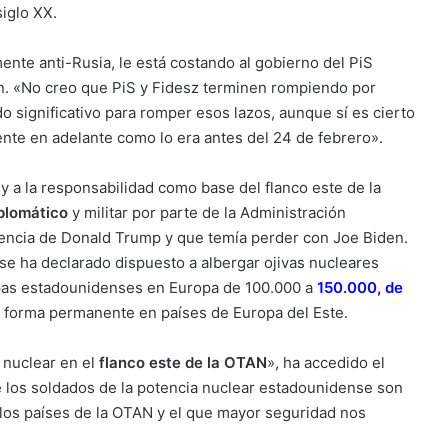
siglo XX.
nte anti-Rusia, le está costando al gobierno del PiS
ban. «No creo que PiS y Fidesz terminen rompiendo por
 significativo para romper esos lazos, aunque sí es cierto
nte en adelante como lo era antes del 24 de febrero».
 y a la responsabilidad como base del flanco este de la
iplomático
y militar por parte de la Administración
dencia de Donald Trump y que temía perder con Joe Biden.
 se ha declarado dispuesto a albergar ojivas nucleares
pas estadounidenses en Europa de 100.000 a
150.000, de
e forma permanente en países de Europa del Este.
 nuclear en el
flanco este de la OTAN
», ha accedido el
ue los soldados de la potencia nuclear estadounidense son
a los países de la OTAN y el que mayor seguridad nos