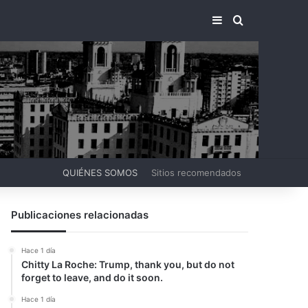
BARRA LATERA
BUSCAR PO
QUIÉNES SOMOS
Sitios recomendados
Publicaciones relacionadas
Hace 1 día
Chitty La Roche: Trump, thank you, but do not
forget to leave, and do it soon.
Hace 1 día