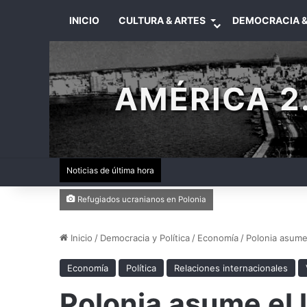
INICIO
CULTURA & ARTES
DEMOCRACIA &
AMÉRICA 2.
Noticias de última hora
Refugiados ucranianos en Polonia
Inicio
/
Democracia y Política
/
Economía
/
Polonia asume
Economía
Política
Relaciones internacionales
Polonia asume el 