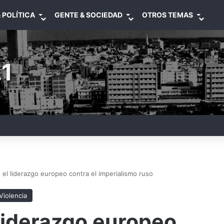
 POLÍTICA
GENTE & SOCIEDAD
OTROS TEMAS
1
 el liderazgo europeo contra el imperialismo ruso
Violencia
liderazgo europeo