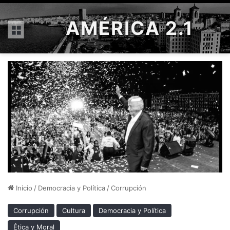
AMÉRICA 2.1
Menú
Inicio
/
Democracia y Política
/
Corrupción
Corrupción
Cultura
Democracia y Política
Ética y Moral