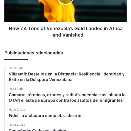
Gold
Landed
in
Africa
—
How 7.4 Tons of Venezuela’s Gold Landed in Africa
and
—and Vanished
Vanished
Publicaciones relacionadas
Hace 1 día
Villasmil: Destellos en la Distancia: Resiliencia, Identidad y
Éxito en la Diáspora Venezolana
Hace 1 día
Cámaras térmicas, drones y radiofrecuencias: así blinda la
OTAN el este de Europa contra los asaltos de inmigrantes
Hace 2 días
Fidel: la dictadura como obra de arte
Hace 2 días
Castañeda: Cada país decide