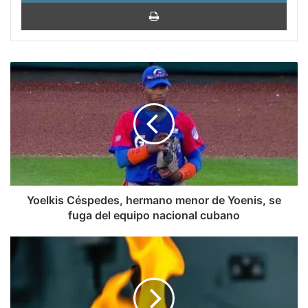
Impri
Yoelkis
Céspedes,
hermano
menor
de
Yoenis,
se
fuga
del
equipo
Yoelkis Céspedes, hermano menor de Yoenis, se
nacional
fuga del equipo nacional cubano
cubano
How
7.4
Tons
of
Venezuela’s