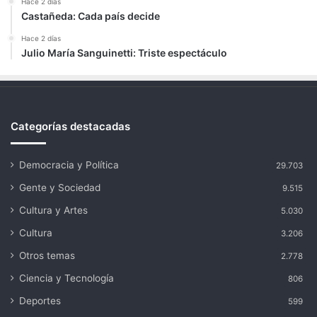
Hace 2 días
Castañeda: Cada país decide
Hace 2 días
Julio María Sanguinetti: Triste espectáculo
Categorías destacadas
Democracia y Política
29.703
Gente y Sociedad
9.515
Cultura y Artes
5.030
Cultura
3.206
Otros temas
2.778
Ciencia y Tecnología
806
Deportes
599