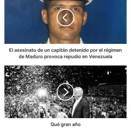
de
un
capitán
detenido
por
el
régimen
de
El asesinato de un capitán detenido por el régimen
Maduro
de Maduro provoca repudio en Venezuela
provoca
repudio
Qué
en
gran
Venezuela
año
Qué gran año