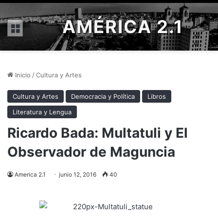
AMÉRICA 2.1
Menú
Inicio
/
Cultura y Artes
Cultura y Artes
Democracia y Política
Libros
Literatura y Lengua
Ricardo Bada: Multatuli y El
Observador de Maguncia
America 2.1
junio 12, 2016
40