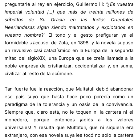
preguntarle al rey en ejercicio, Guillermo iii:
“¿Es vuestra
imperial voluntad […] que más de treinta millones de
súbditos de Su Gracia en las Indias Orientales
Neerlandesas sigan siendo maltratados y explotados en
vuestro nombre
?” El tono y el gesto prefiguran ya el
formidable
J’accuse
, de Zola, en 1898, y la novela supuso
un revulsivo casi cataclísmico en la Europa de la segunda
mitad del sigloXIX, una Europa que se creía llamada a la
noble empresa de cristianizar, occidentalizar y, en suma,
civilizar al resto de la ecúmene.
Tan fuerte fue la reacción, que Multatuli debió abandonar
ese país suyo que hasta hace poco parecía como un
paradigma de la tolerancia y un oasis de la convivencia.
Siempre que, claro está, no le toquen ni la cartera ni el
monedero, porque entonces ¡adiós a los valores
universales! Y resulta que Multatuli, que ni siquiera era
extranjero, con esa novela suya les tocó no sólo la cartera