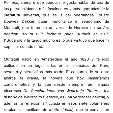
Por eso, siempre que puedo, me gusta hablar de una de
las personalidades más fascinantes y más ignoradas de la
literatura universal, que es la del neerlandés Eduard
Douwes Dekker, quien inmortalizó el seudónimo de
Multatuli, que tomó de un verso de Horacio en su
Ars
poetica
:
“Multa tulit fecitque puer, sudavit et alsit”
(“Sudando y tiritando mucho es lo que ya tuvo que hacer y
soportar cuando niño.”)
Multatuli nació en Ámsterdam el año 1820 y falleció
exiliado en un lugar a las orillas alemanas del Rhin,
sesenta y siete años más tarde. El conjunto de su obra
abarca el drama, la novela que hoy llamaríamos
comprometida y la que desde siempre fue llamada
picaresca
De Geschiedenis
van Wourtetje Pieterse
(
La
historia de
Waltercito Pieterse
, es una verdadera delicia), y
además la reflexión articulada en esos siete volúmenes
rotulados sencillamente
Ideën
(
Ideas
), que lo convierten