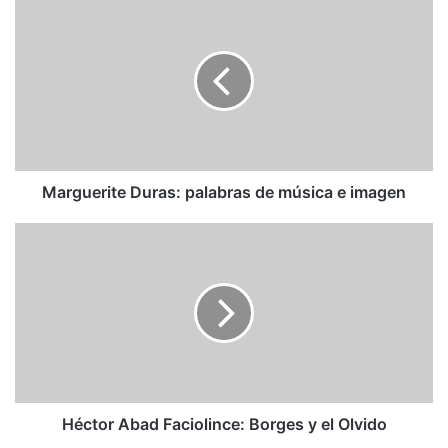
Marguerite
Duras:
palabras
de
música
e
imagen
Marguerite Duras: palabras de música e imagen
Héctor
Abad
Faciolince:
Borges
y
el
Olvido
Héctor Abad Faciolince: Borges y el Olvido