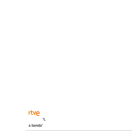
‘L
a banda’