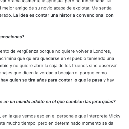
evar dramáticamente la apuesta, pero no funcionaba. Ni
 el mejor amigo de su novio acaba de explotar. Me sentía
gerado.
La idea es contar una historia convencional con
 emociones?
iento de vergüenza porque no quiere volver a Londres,
ecrimina que quiera quedarse en el pueblo teniendo una
io y no quiere abrir la caja de los truenos sino observar
onajes que dicen la verdad a bocajarro, porque como
,
hay quien se tira años para contar lo que le pasa
y hay
se en un mundo adulto en el que cambian las jerarquías?
, en la que vemos eso en el personaje que interpreta Micky
rante mucho tiempo, pero en determinado momento se da