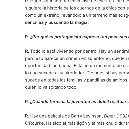
R.
Hubo algún intento en la fase de escritura de el
siquiera la historia de los cuernos de la chica con
como un extraño llevándolo a un terreno más exa
sencillez y buscando la magia.
P.
¿Por qué el protagonista expresa tan poco sus
R.
Todo lo está viviendo por dentro. Hay un sentim
pero eso parece un crimen en su entorno, que le r
oportunidad tan buena. Está en un momento de camb
lo que sucede a su alrededor. Después sí hay pers
sucede en todas las familias y pandillas de amigos
quien lo va soltando todo.
P.
¿Cuándo termina la juventud es difícil resituar
R.
Hay una película de Barry Levinson,
Diner
(1982)
O’Rourke. Ha sido el más ligón y el más chulo du