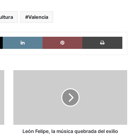
ultura
Valencia
X
LinkedIn
Pinterest
Imprimi
León
Felipe,
la
música
quebrada
del
exilio
León Felipe, la música quebrada del exilio