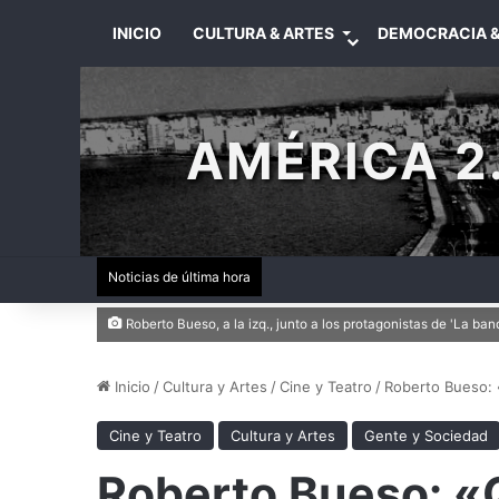
INICIO
CULTURA & ARTES
DEMOCRACIA &
AMÉRICA 2.
Noticias de última hora
Roberto Bueso, a la izq., junto a los protagonistas de 'La b
Inicio
/
Cultura y Artes
/
Cine y Teatro
/
Roberto Bueso: «
Cine y Teatro
Cultura y Artes
Gente y Sociedad
Roberto Bueso: «