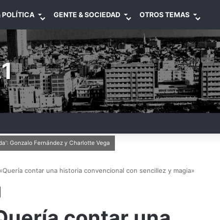
 POLÍTICA
GENTE & SOCIEDAD
OTROS TEMAS
1
anda': Gonzalo Fernández y Charlotte Vega
Quería contar una historia convencional con sencillez y magia»
Quería contar una