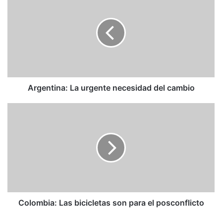
La
urgente
necesidad
del
cambio
Argentina: La urgente necesidad del cambio
Colombia:
Las
bicicletas
son
para
el
posconflicto
Colombia: Las bicicletas son para el posconflicto