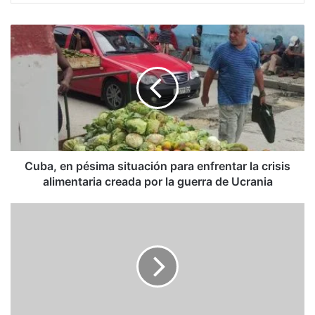
Cuba,
en
pésima
situación
para
enfrentar
la
crisis
alimentaria
creada
Cuba, en pésima situación para enfrentar la crisis
por
alimentaria creada por la guerra de Ucrania
la
guerra
Humberto
de
García
Ucrania
Larralde:
¡Es
la
economía,
estúpido!