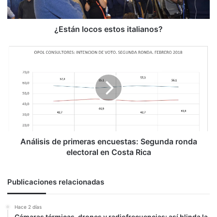
¿Están locos estos italianos?
Análisis
de
primeras
encuestas:
Segunda
ronda
electoral
en
Costa
Rica
Análisis de primeras encuestas: Segunda ronda
electoral en Costa Rica
Publicaciones relacionadas
Hace 2 días
Cámaras térmicas, drones y radiofrecuencias: así blinda la