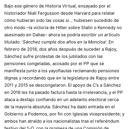
Bajo ese género de Historia Virtual, ensayado por el
historiador Niall Fergusson desde Harvard para relatar
cómo hubieran sido las cosas si… hubiesen sucedido de
otro modo –la victoria de Hitler sobre Stalin o Kennedy no
asesinado en Dallas– ahora se podría escribir un artículo
titulado: ‘
Sánchez cumple dos años en la Moncloa’
. En
febrero de 2018, dos años después de suceder a Rajoy,
Sánchez sufre protestas de los jubilados con las
pensiones congeladas, acosado por el PP que se
manifiesta junto a los yayoflautas reclamando pensiones
dignas y recordando que en la legislatura de Rajoy entre
2011 y 2015 se descongelaron. El apoyo de C’s a Sánchez
en 2016 les ha pasado factura hasta la irrelevancia, y el PP
ataca a destajo confiando en un adelanto electoral cerca
de la mayoría absoluta. Sánchez ha dado entrada en el
Gobierno a Podemos, por fin con Iglesias vicepresidente; y
ambos han atraído a los nacionalistas tras el referéndum
festivo del 1-O, con la promesa de una Comisión de