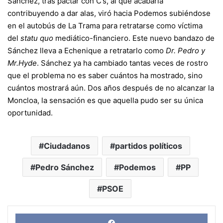
Sánchez, tras pactar con C’s, al que acabaría
contribuyendo a dar alas, viró hacia Podemos subiéndose
en el autobús de La Trama para retratarse como víctima
del
statu quo
mediático-financiero. Este nuevo bandazo de
Sánchez lleva a Echenique a retratarlo como
Dr. Pedro y
Mr.Hyde
. Sánchez ya ha cambiado tantas veces de rostro
que el problema no es saber cuántos ha mostrado, sino
cuántos mostrará aún. Dos años después de no alcanzar la
Moncloa, la sensación es que aquella pudo ser su única
oportunidad.
Ciudadanos
partidos políticos
Pedro Sánchez
Podemos
PP
PSOE
Face