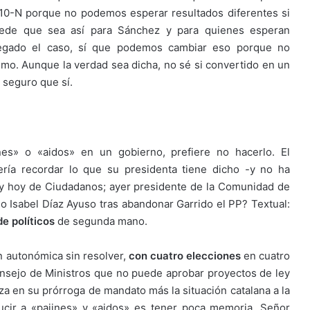
 10-N porque no podemos esperar resultados diferentes si
puede que sea así para Sánchez y para quienes esperan
llegado el caso, sí que podemos cambiar eso porque no
o. Aunque la verdad sea dicha, no sé si convertido en un
 seguro que sí.
es» o «aidos» en un gobierno, prefiere no hacerlo. El
ría recordar lo que su presidenta tiene dicho -y no ha
 y hoy de Ciudadanos; ayer presidente de la Comunidad de
o Isabel Díaz Ayuso tras abandonar Garrido el PP? Textual:
de políticos
de segunda mano.
n autonómica sin resolver,
con cuatro elecciones
en cuatro
nsejo de Ministros que no puede aprobar proyectos de ley
za en su prórroga de mandato más la situación catalana a la
ucir a «pajines» y «aidos» es tener poca memoria. Señor