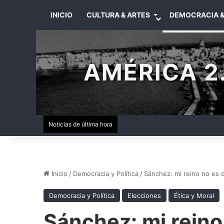
INICIO
CULTURA & ARTES
DEMOCRACIA &
AMÉRICA 2.
Noticias de última hora
Inicio
/
Democracia y Política
/
Sánchez: mi reino no es
Democracia y Política
Elecciones
Ética y Moral
Sánchez: mi reino