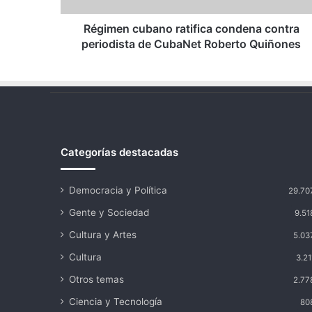
Roberto
Quiñones
Régimen cubano ratifica condena contra
periodista de CubaNet Roberto Quiñones
Categorías destacadas
Democracia y Política
29.70
Gente y Sociedad
9.51
Cultura y Artes
5.03
Cultura
3.21
Otros temas
2.77
Ciencia y Tecnología
80