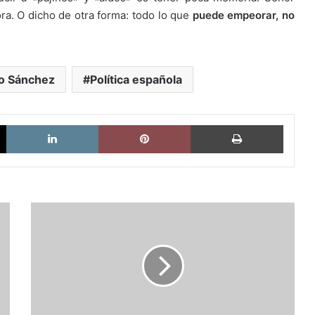
a. O dicho de otra forma: todo lo que
puede empeorar, no
o Sánchez
Política española
X
LinkedIn
Pinterest
Imprimi
El
drama
del
Chernobyl
peruano