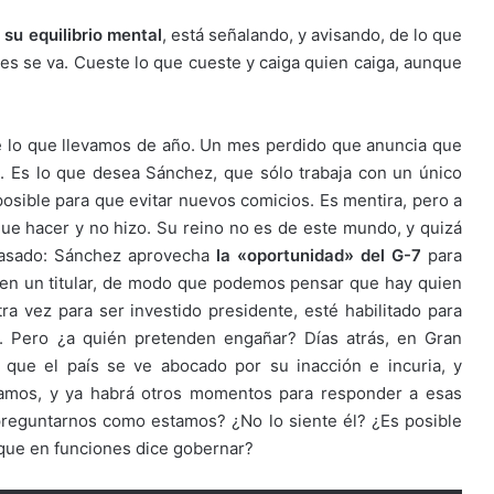
a
su equilibrio mental
, está señalando, y avisando, de lo que
nes se va. Cueste lo que cueste y caiga quien caiga, aunque
e lo que llevamos de año. Un mes perdido que anuncia que
N
. Es lo que desea Sánchez, que sólo trabaja con un único
posible para que evitar nuevos comicios. Es mentira, pero a
 que hacer y no hizo. Su reino no es de este mundo, y quizá
 pasado: Sánchez aprovecha
la «oportunidad» del G-7
para
e en un titular, de modo que podemos pensar que hay quien
a vez para ser investido presidente, esté habilitado para
. Pero ¿a quién pretenden engañar? Días atrás, en Gran
s que el país se ve abocado por su inacción e incuria, y
tamos, y ya habrá otros momentos para responder a esas
reguntarnos como estamos? ¿No lo siente él? ¿Es posible
que en funciones dice gobernar?