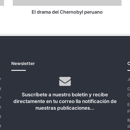
El drama del Chernobyl peruano
Newsletter
C
J
7
C
8
Suscríbete a nuestro boletín y recibe
C
7
directamente en tu correo lla notificación de
E
nuestras publicaciones...
1
p
8
B
8
d