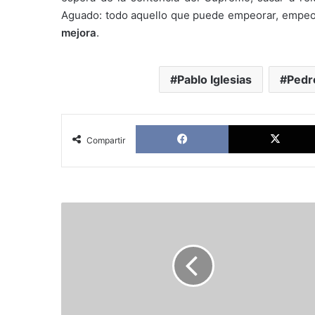
Aguado: todo aquello que puede empeorar, empeor
mejora
.
Pablo Iglesias
Pedr
Facebook
Compartir
Régimen
cubano
ratifica
condena
contra
periodista
de
CubaNet