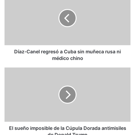
Canel
regresó
a
Cuba
sin
muñeca
rusa
ni
médico
Díaz-Canel regresó a Cuba sin muñeca rusa ni
chino
médico chino
El
sueño
imposible
de
la
Cúpula
Dorada
antimisiles
de
Donald
El sueño imposible de la Cúpula Dorada antimisiles
Trump
de Donald Trump