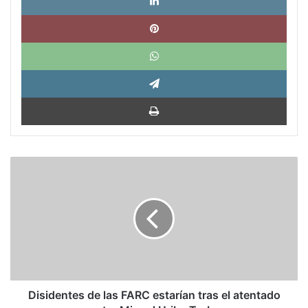
Pinte
What
Tele
Impri
Disidentes
de
las
FARC
estarían
tras
el
atentado
contra
Miguel
Disidentes de las FARC estarían tras el atentado
Uribe