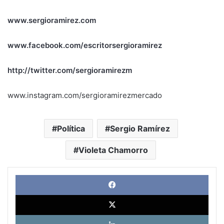
www.sergioramirez.com
www.facebook.com/escritorsergioramirez
http://twitter.com/sergioramirezm
www.instagram.com/sergioramirezmercado
Política
Sergio Ramírez
Violeta Chamorro
Face
X
Link