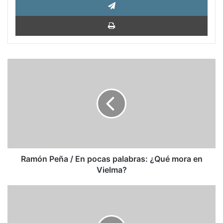
Impri
Ramón
Peña
/
En
pocas
palabras:
¿Qué
mora
en
Vielma?
Ramón Peña / En pocas palabras: ¿Qué mora en
Vielma?
Venezuela:
Cuando
la
diplomacia