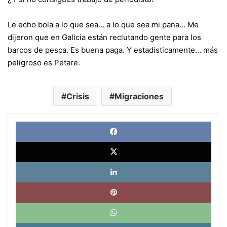
Le echo bola a lo que sea… a lo que sea mi pana… Me
dijeron que en Galicia están reclutando gente para los
barcos de pesca. Es buena paga. Y estadísticamente… más
peligroso es Petare.
Crisis
Migraciones
Face
X
Link
Pinte
What
Tele