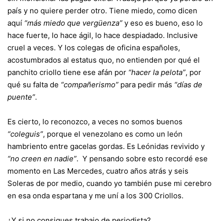
país y no quiere perder otro. Tiene miedo, como dicen
aquí
“más miedo que vergüenza”
y eso es bueno, eso lo
hace fuerte, lo hace ágil, lo hace despiadado. Inclusive
cruel a veces. Y los colegas de oficina españoles,
acostumbrados al estatus quo, no entienden por qué el
panchito criollo tiene ese afán por
“hacer la pelota”
, por
qué su falta de
“compañerismo”
para pedir más
“días de
puente”
.
Es cierto, lo reconozco, a veces no somos buenos
“coleguis”
, porque el venezolano es como un león
hambriento entre gacelas gordas. Es Leónidas revivido y
“no creen en nadie”
. Y pensando sobre esto recordé ese
momento en Las Mercedes, cuatro años atrás y seis
Soleras de por medio, cuando yo también puse mi cerebro
en esa onda espartana y me uní a los 300 Criollos.
¿Y si no consigues trabajo de periodista?