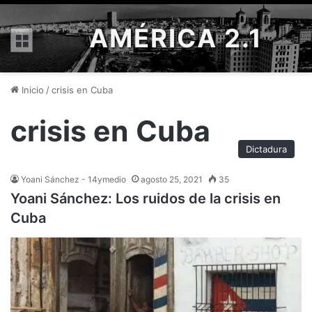
AMÉRICA 2.1
Menú
Inicio
/
crisis en Cuba
crisis en Cuba
Dictadura
Yoani Sánchez - 14ymedio
agosto 25, 2021
35
Yoani Sánchez: Los ruidos de la crisis en
Cuba