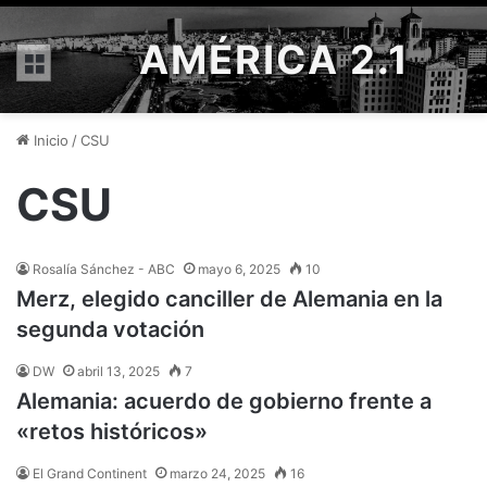
AMÉRICA 2.1
Menú
Inicio
/
CSU
CSU
Rosalía Sánchez - ABC
mayo 6, 2025
10
Merz, elegido canciller de Alemania en la
segunda votación
DW
abril 13, 2025
7
Alemania: acuerdo de gobierno frente a
«retos históricos»
El Grand Continent
marzo 24, 2025
16