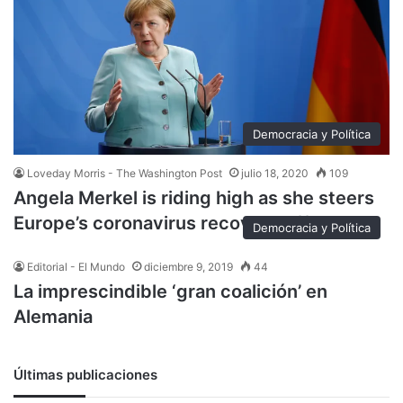
Democracia y Política
Loveday Morris - The Washington Post
julio 18, 2020
109
Angela Merkel is riding high as she steers
Europe’s coronavirus recovery effort
Democracia y Política
Editorial - El Mundo
diciembre 9, 2019
44
La imprescindible ‘gran coalición’ en
Alemania
Últimas publicaciones