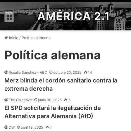
AMÉRICA 2.1
Menú
Inicio
/
Política alemana
Política alemana
Rosalía Sánchez - ABC
octubre 20, 2025
14
Merz blinda el cordón sanitario contra la
extrema derecha
The Objective
junio 30, 2025
6
El SPD solicitará la ilegalización de
Alternativa para Alemania (AfD)
DW
abril 13, 2025
7