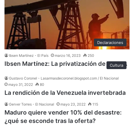
Declaraciones
Ibsen Martínez - El País
marzo 16, 2023
250
Ibsen Martínez: La privatización de PDVSA
Cultura
Gustavo Coronel - Lasarmasdecoronel.blogspot.com / El Nacional
mayo 31, 2022
80
La rendición de la Venezuela invertebrada
Gerver Torres - El Nacional
mayo 23, 2022
115
Maduro quiere vender 10% del desastre:
¿qué se esconde tras la oferta?