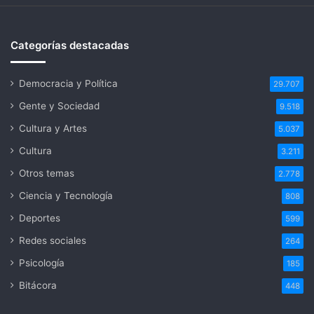
Categorías destacadas
Democracia y Política
29.707
Gente y Sociedad
9.518
Cultura y Artes
5.037
Cultura
3.211
Otros temas
2.778
Ciencia y Tecnología
808
Deportes
599
Redes sociales
264
Psicología
185
Bitácora
448