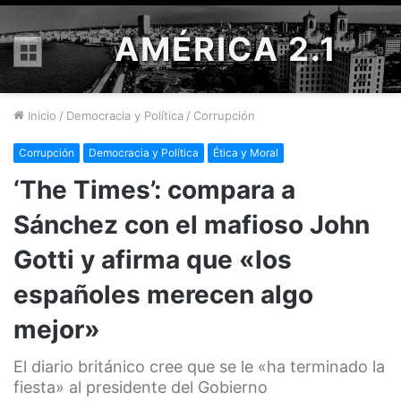
AMÉRICA 2.1
Menú
Inicio
/
Democracia y Política
/
Corrupción
Corrupción
Democracia y Política
Ética y Moral
‘The Times’: compara a
Sánchez con el mafioso John
Gotti y afirma que «los
españoles merecen algo
mejor»
El diario británico cree que se le «ha terminado la
fiesta» al presidente del Gobierno