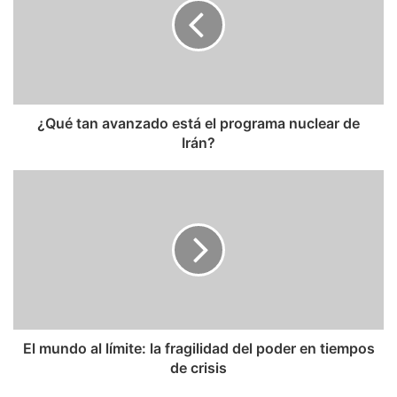
está
el
programa
nuclear
de
Irán?
¿Qué tan avanzado está el programa nuclear de
Irán?
El
mundo
al
límite:
la
fragilidad
del
poder
en
tiempos
El mundo al límite: la fragilidad del poder en tiempos
de
de crisis
crisis