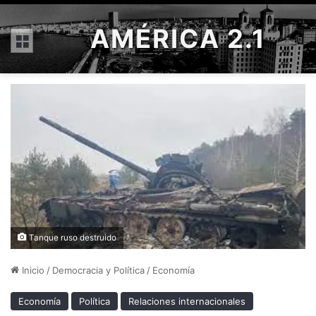
AMÉRICA 2.1
Menú
Tanque ruso destruido
Inicio
/
Democracia y Política
/
Economía
Economía
Política
Relaciones internacionales