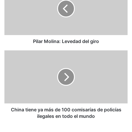
del
giro
Pilar Molina: Levedad del giro
China
tiene
ya
más
de
100
comisarías
de
policías
ilegales
China tiene ya más de 100 comisarías de policías
en
ilegales en todo el mundo
todo
el