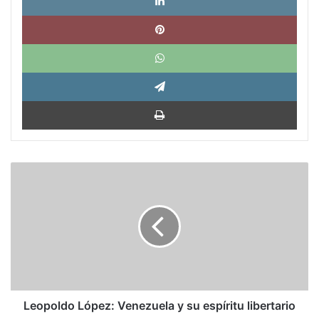
Pinte
What
Tele
Impri
Leopoldo
López:
Venezuela
y
su
espíritu
libertario
Leopoldo López: Venezuela y su espíritu libertario