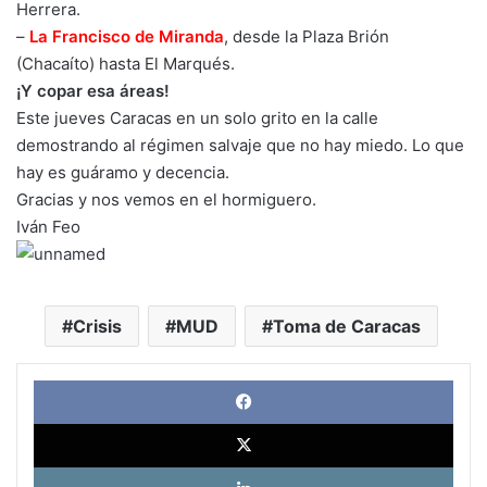
Herrera.
–
La Francisco de Miranda
, desde la Plaza Brión
(Chacaíto) hasta El Marqués.
¡Y copar esa áreas!
Este jueves Caracas en un solo grito en la calle
demostrando al régimen salvaje que no hay miedo. Lo que
hay es guáramo y decencia.
Gracias y nos vemos en el hormiguero.
Iván Feo
Crisis
MUD
Toma de Caracas
Face
X
Link