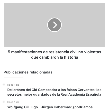
5
manifestaciones
de
resistencia
civil
no
violentas
que
cambiaron
la
5 manifestaciones de resistencia civil no violentas
historia
que cambiaron la historia
Publicaciones relacionadas
Hace 1 día
Del cráneo del Cid Campeador a los falsos Cervantes: los
secretos mejor guardados de la Real Academia Española
Hace 1 día
Wolfgang Gil Lugo – Jürgen Habermas: ¿podríamos