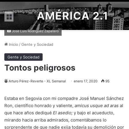
AMÉRICA 2.1
Menú
José Luis Rodríguez Zapatero
Inicio
/
Gente y Sociedad
Gente y Sociedad
Tontos peligrosos
Arturo Pérez-Reverte - XL Semanal
enero 17, 2020
95
Estaba en Segovia con mi compadre José Manuel Sánchez
Ron, científico honrado y valiente,
amicus usque ad aras
al
que hace años dediqué
El asedio;
y bajo el acueducto,
mirando hacia arriba admirados, comentábamos lo
sorprendente de que nadie exija todavía su demolición por