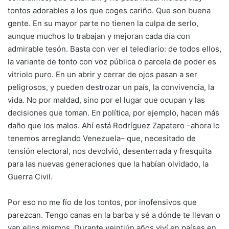
tontos adorables a los que coges cariño. Que son buena
gente. En su mayor parte no tienen la culpa de serlo,
aunque muchos lo trabajan y mejoran cada día con
admirable tesón. Basta con ver el telediario: de todos ellos,
la variante de tonto con voz pública o parcela de poder es
vitriolo puro. En un abrir y cerrar de ojos pasan a ser
peligrosos, y pueden destrozar un país, la convivencia, la
vida. No por maldad, sino por el lugar que ocupan y las
decisiones que toman. En política, por ejemplo, hacen más
daño que los malos. Ahí está Rodríguez Zapatero –ahora lo
tenemos arreglando Venezuela– que, necesitado de
tensión electoral, nos devolvió, desenterrada y fresquita
para las nuevas generaciones que la habían olvidado, la
Guerra Civil.
Por eso no me fío de los tontos, por inofensivos que
parezcan. Tengo canas en la barba y sé a dónde te llevan o
van ellos mismos. Durante veintiún años viví en países en