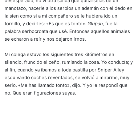
desesperado, no vi otra salida que quitárselas de un
manotazo, hacerle a los serbios un ademán con el dedo en
la sien como si a mi compañero se le hubiera ido un
tornillo, y decirles: «Es que es tonto».
Glupan,
fue la
palabra serbocroata que usé. Entonces aquellos animales
se echaron a reír y nos dejaron irnos.
Mi colega estuvo los siguientes tres kilómetros en
silencio, fruncido el ceño, rumiando la cosa. Yo conducía; y
al fin, cuando ya íbamos a toda pastilla por Sniper Alley
esquivando coches reventados, se volvió a mirarme, muy
serio. «Me has llamado tonto», dijo. Y yo le respondí que
no. Que eran figuraciones suyas.