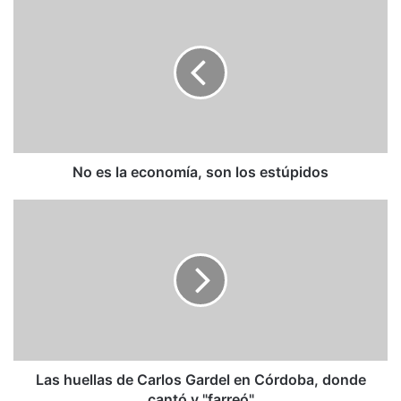
No
es
la
economía,
son
los
estúpidos
No es la economía, son los estúpidos
Las
huellas
de
Carlos
Gardel
en
Córdoba,
donde
cantó
y
Las huellas de Carlos Gardel en Córdoba, donde
"farreó"
cantó y "farreó"