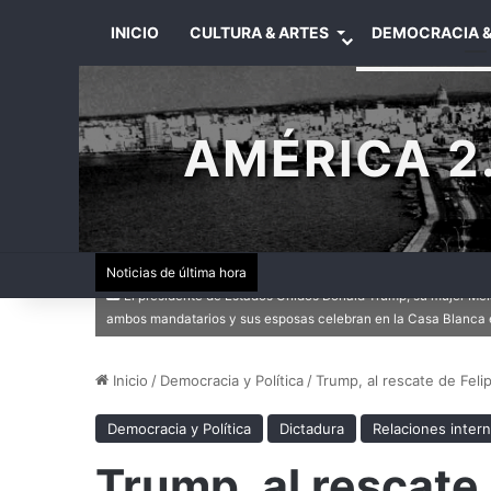
INICIO
CULTURA & ARTES
DEMOCRACIA &
AMÉRICA 2.
Noticias de última hora
El presidente de Estados Unidos Donald Trump, su mujer Melan
ambos mandatarios y sus esposas celebran en la Casa Blanca 
Inicio
/
Democracia y Política
/
Trump, al rescate de Feli
Democracia y Política
Dictadura
Relaciones inter
Trump, al rescate 