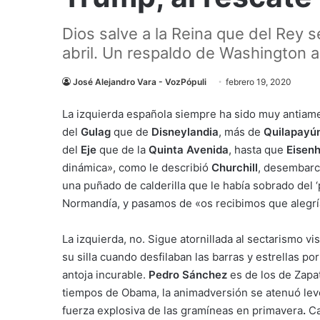
Dios salve a la Reina que del Rey 
abril. Un respaldo de Washington a
José Alejandro Vara - VozPópuli
febrero 19, 2020
La izquierda española siempre ha sido muy antiam
del
Gulag
que de
Disneylandia
, más de
Quilapayú
del
Eje
que de la
Quinta Avenida
, hasta que
Eisen
dinámica», como le describió
Churchill
, desembarc
una puñado de calderilla que le había sobrado del ‘
Normandía, y pasamos de «os recibimos que alegrí
La izquierda, no. Sigue atornillada al sectarismo vi
su silla cuando desfilaban las barras y estrellas p
antoja incurable.
Pedro Sánchez
es de los de Zapa
tiempos de Obama, la animadversión se atenuó le
fuerza explosiva de las gramíneas en primavera
.
Ca