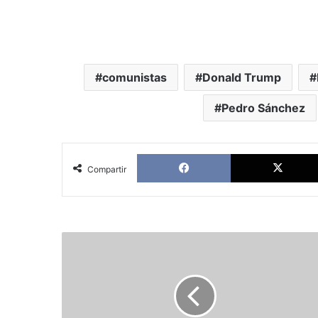
comunistas
Donald Trump
Pedro Sánchez
Facebook
Compartir
The
Sanders
Doctrine