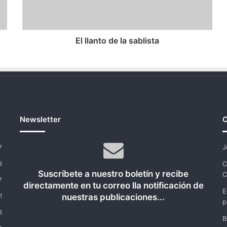
El llanto de la sablista
Newsletter
C
J
7
C
8
Suscríbete a nuestro boletín y recibe
C
7
directamente en tu correo lla notificación de
E
nuestras publicaciones...
1
p
8
B