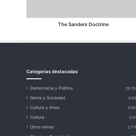
The Sanders Doctrine
Categorías destacadas
Democracia y Política
29.70
Gente y Sociedad
9.51
Cultura y Artes
5.03
Cultura
3.21
Otros temas
2.77