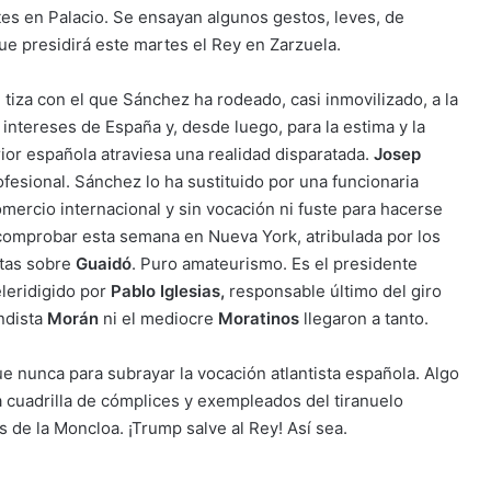
es en Palacio. Se ensayan algunos gestos, leves, de
e presidirá este martes el Rey en Zarzuela.
 tiza con el que Sánchez ha rodeado, casi inmovilizado, a la
ntereses de España y, desde luego, para la estima y la
erior española atraviesa una realidad disparatada.
Josep
ofesional. Sánchez lo ha sustituido por una funcionaria
omercio internacional y sin vocación ni fuste para hacerse
 comprobar esta semana en Nueva York, atribulada por los
tas sobre
Guaidó
. Puro amateurismo. Es el presidente
leridigido por
Pablo Iglesias,
responsable último del giro
ndista
Morán
ni el mediocre
Moratinos
llegaron a tanto.
e nunca para subrayar la vocación atlantista española. Algo
a cuadrilla de cómplices y exempleados del tiranuelo
 de la Moncloa. ¡Trump salve al Rey! Así sea.