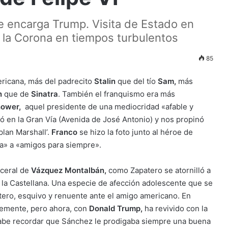
se encarga Trump. Visita de Estado en
 la Corona en tiempos turbulentos
85
ericana, más del padrecito
Stalin
que del tío
Sam,
más
n
que de
Sinatra
. También el franquismo era más
hower,
aquel presidente de una mediocridad «afable y
ó en la Gran Vía (Avenida de José Antonio) y nos propinó
plan Marshall’.
Franco
se hizo la foto junto al héroe de
a» a «amigos para siempre».
sceral de
Vázquez Montalbán,
como Zapatero se atornilló a
or la Castellana. Una especie de afección adolescente que se
tero, esquivo y renuente ante el amigo americano. En
vemente, pero ahora, con
Donald Trump,
ha revivido con la
be recordar que Sánchez le prodigaba siempre una buena