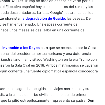
Blanca
. Quizás Trump no arda en deseos de verlo por allí.
l Ejecutivo español hay cinco ministros del ramo) y las
 duda desalentadoras. La ‘tasa Google’, los aranceles, los
zo chavista
,
la degradación de Guaidó
,
las bases… De
id se han envenenado. Una espesa corriente de
 hace unos meses se deslizaba en una corriente de
a
invitación a los Reyes
para que se acerquen por la Casa
personal del presidente norteamericano y una deferencia
(australiano) han visitado Washington en la era Trump con
isaron la Sala Oval en 2018. Ambos matrimonios se cayeron
 según comenta una fuente diplomática española conocedora
uer
, con la agenda encogida, los viajes mermados y su
a a la capital del orbe civilizado, el papel de primer
que la pifió estrepitosamente) representó su padre.
Don