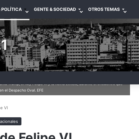
 POLÍTICA
GENTE & SOCIEDAD
OTROS TEMAS
1
ia Trump, el Rey Felipe VI y la Reina Letizia, durante el encuentro que
en el Despacho Oval. EFE
pe VI
nacionales
de Felipe VI