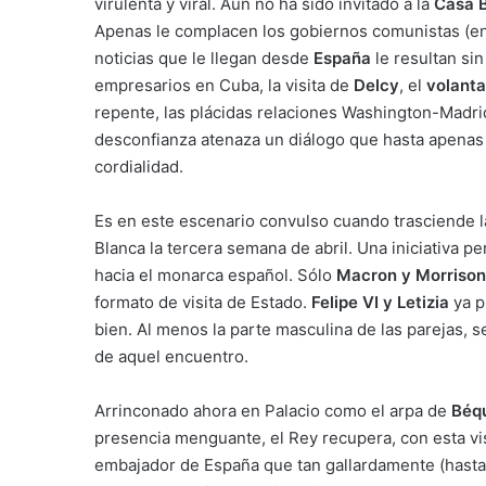
virulenta y viral. Aún no ha sido invitado a la
Casa 
Apenas le complacen los gobiernos comunistas (en e
noticias que le llegan desde
España
le resultan sin
empresarios en Cuba, la visita de
Delcy
, el
volanta
repente, las plácidas relaciones Washington-Madr
desconfianza atenaza un diálogo que hasta apenas
cordialidad.
Es en este escenario convulso cuando trasciende l
Blanca la tercera semana de abril. Una iniciativa 
hacia el monarca español. Sólo
Macron y Morrison
formato de visita de Estado.
Felipe VI y Letizia
ya p
bien. Al menos la parte masculina de las parejas,
de aquel encuentro.
Arrinconado ahora en Palacio como el arpa de
Béq
presencia menguante, el Rey recupera, con esta visit
embajador de España que tan gallardamente (hasta 