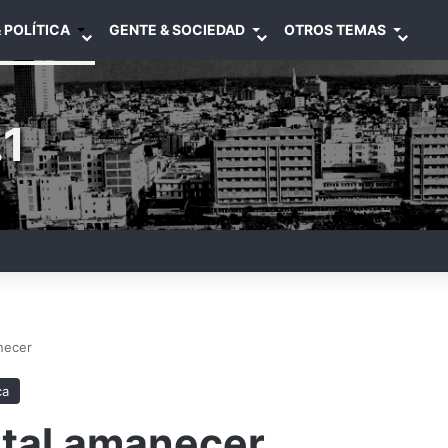
 POLÍTICA
GENTE & SOCIEDAD
OTROS TEMAS
1
necer
ca
rtal amanecer