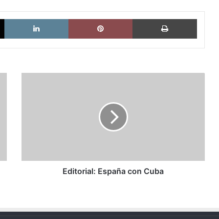
X
LinkedIn
Pinterest
Imprimi
Editorial:
España
con
Cuba
Editorial: España con Cuba