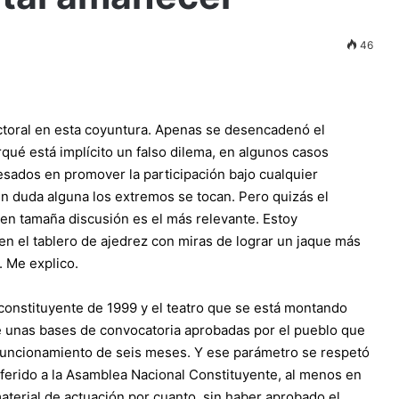
46
ectoral en esta coyuntura. Apenas se desencadenó el
rqué está implícito un falso dilema, en algunos casos
sados en promover la participación bajo cualquier
in duda alguna los extremos se tocan. Pero quizás el
 en tamaña discusión es el más relevante. Estoy
 en el tablero de ajedrez con miras de lograr un jaque más
. Me explico.
 constituyente de 1999 y el teatro que se está montando
de unas bases de convocatoria aprobadas por el pueblo que
funcionamiento de seis meses. Y ese parámetro se respetó
erido a la Asamblea Nacional Constituyente, al menos en
aterial de actuación por cuanto, sin haber aprobado el