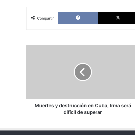
Facebook
Compartir
Muertes
y
destrucción
en
Cuba,
Irma
será
difícil
de
superar
Muertes y destrucción en Cuba, Irma será
difícil de superar