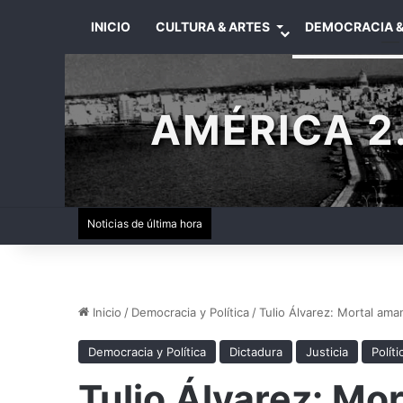
INICIO
CULTURA & ARTES
DEMOCRACIA &
AMÉRICA 2.
Noticias de última hora
Inicio
/
Democracia y Política
/
Tulio Álvarez: Mortal ama
Democracia y Política
Dictadura
Justicia
Políti
Tulio Álvarez: Mo