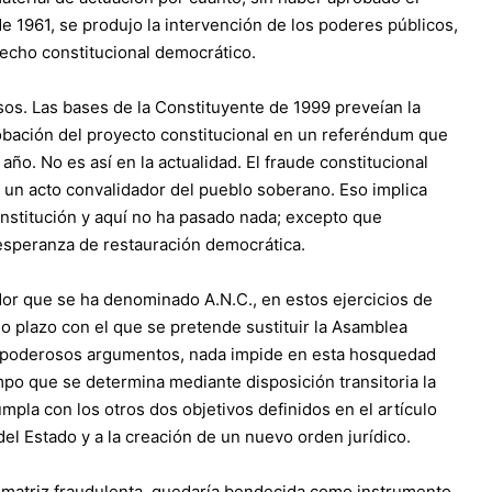
e 1961, se produjo la intervención de los poderes públicos,
recho constitucional democrático.
sos. Las bases de la Constituyente de 1999 preveían la
robación del proyecto constitucional en un referéndum que
año. No es así en la actualidad. El fraude constitucional
 un acto convalidador del pueblo soberano. Eso implica
titución y aquí no ha pasado nada; excepto que
 esperanza de restauración democrática.
or que se ha denominado A.N.C., en estos ejercicios de
 plazo con el que se pretende sustituir la Asamblea
us poderosos argumentos, nada impide en esta hosquedad
po que se determina mediante disposición transitoria la
mpla con los otros dos objetivos definidos en el artículo
del Estado y a la creación de un nuevo orden jurídico.
u matriz fraudulenta, quedaría bendecida como instrumento