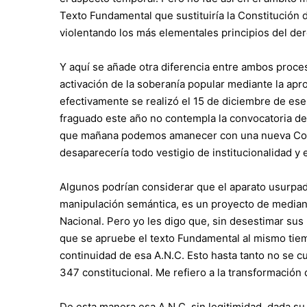
Texto Fundamental que sustituiría la Constitución d
violentando los más elementales principios del de
Y aquí se añade otra diferencia entre ambos proce
activación de la soberanía popular mediante la ap
efectivamente se realizó el 15 de diciembre de ese 
fraguado este año no contempla la convocatoria de
que mañana podemos amanecer con una nueva Cons
desaparecería todo vestigio de institucionalidad y
Algunos podrían considerar que el aparato usurpad
manipulación semántica, es un proyecto de mediano
Nacional. Pero yo les digo que, sin desestimar s
que se apruebe el texto Fundamental al mismo tiem
continuidad de esa A.N.C. Esto hasta tanto no se cu
347 constitucional. Me refiero a la transformación 
De esta manera esa A.N.C. sin legitimidad, dada s