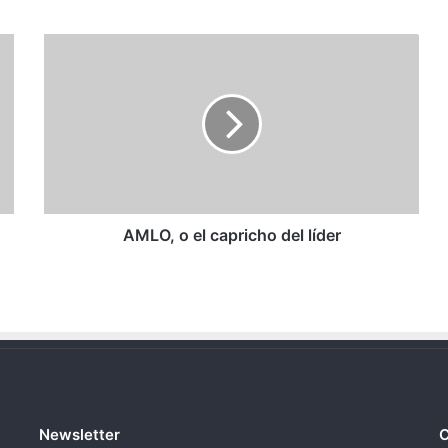
AMLO,
o
el
capricho
del
líder
AMLO, o el capricho del líder
Newsletter
C