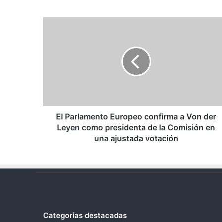
El
Parlamento
Europeo
confirma
a
Von
der
Leyen
como
presidenta
El Parlamento Europeo confirma a Von der
de
Leyen como presidenta de la Comisión en
la
una ajustada votación
Comisión
en
una
ajustada
votación
Categorías destacadas