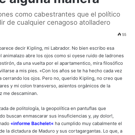
ones como cabestrantes que el político
ir de cualquier cenagoso atolladero
55
parece decir Kipling, mi Labrador. No bien escribo esa
l animalazo abre los ojos como si oyese ruido de ladrones
stirón, da una vuelta por el apartamentico, mira filosófico
ovillarse a mis pies. «Con los años se te ha hecho cada vez
ga cerrando los ojos. Pero no, querido Kipling, no creo que
ares y mi colon transverso, asientos orgánicos de la
vez me descaminan.
ada de politología, la geopolítica en pantuflas que
 buscan enmascarar sus insuficiencias y, ¡ay dolor!,
amado
«
informe Bachelet
«
ha cumplido muy cabalmente el
 de la dictadura de Maduro y sus cortagargantas. Lo que, a