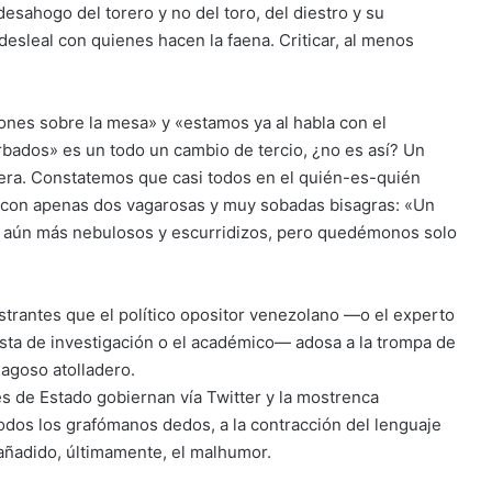
esahogo del torero y no del toro, del diestro y su
desleal con quienes hacen la faena. Criticar, al menos
ones sobre la mesa» y «estamos ya al habla con el
bados» es un todo un cambio de tercio, ¿no es así? Un
a. Constatemos que casi todos en el quién-es-quién
o con apenas dos vagarosas y muy sobadas bisagras: «Un
s aún más nebulosos y escurridizos, pero quedémonos solo
trantes que el político opositor venezolano —o el experto
ista de investigación o el académico— adosa a la trompa de
nagoso atolladero.
s de Estado gobiernan vía Twitter y la mostrenca
odos los grafómanos dedos, a la contracción del lenguaje
 añadido, últimamente, el malhumor.