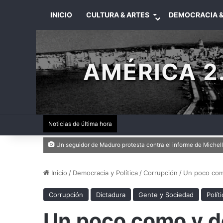
INICIO
CULTURA & ARTES
DEMOCRACIA &
AMÉRICA 2.
Noticias de última hora
Un seguidor de Maduro protesta contra el informe de Mic
Inicio
/
Democracia y Política
/
Corrupción
/
Un poco com
Corrupción
Dictadura
Gente y Sociedad
Políti
Un poco como y d