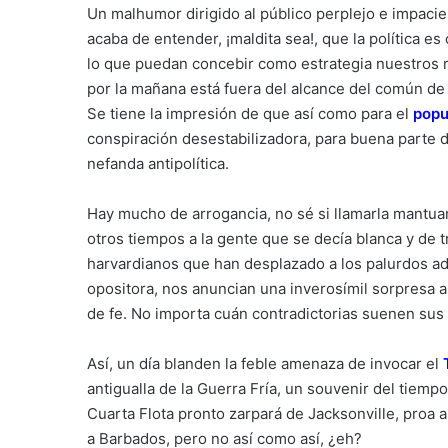
Un malhumor dirigido al público perplejo e impacie
acaba de entender, ¡maldita sea!, que la política es
lo que puedan concebir como estrategia nuestros re
por la mañana está fuera del alcance del común de
Se tiene la impresión de que así como para el
popu
conspiración desestabilizadora, para buena parte d
nefanda antipolítica.
Hay mucho de arrogancia, no sé si llamarla mantu
otros tiempos a la gente que se decía blanca y de tr
harvardianos que han desplazado a los palurdos ade
opositora, nos anuncian una inverosímil sorpresa al
de fe. No importa cuán contradictorias suenen sus
Así, un día blanden la feble amenaza de invocar el
antigualla de la Guerra Fría, un souvenir del tiemp
Cuarta Flota pronto zarpará de Jacksonville, proa a 
a Barbados, pero no así como así, ¿eh?