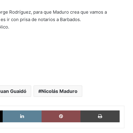
orge Rodríguez, para que Maduro crea que vamos a
s ir con prisa de notarios a Barbados.
lico.
Juan Guaidó
Nicolás Maduro
X
LinkedIn
Pinterest
Imprimi