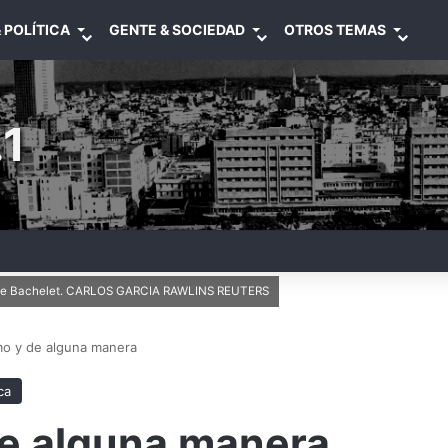
 POLÍTICA
GENTE & SOCIEDAD
OTROS TEMAS
1
helle Bachelet. CARLOS GARCIA RAWLINS REUTERS
o y de alguna manera
ca
e alguna manera