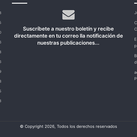
J
3
C
5
Suscríbete a nuestro boletín y recibe
C
0
directamente en tu correo lla notificación de
E
nuestras publicaciones...
6
p
8
B
6
d
9
a
P
3
5
8
© Copyright 2026, Todos los derechos reservados