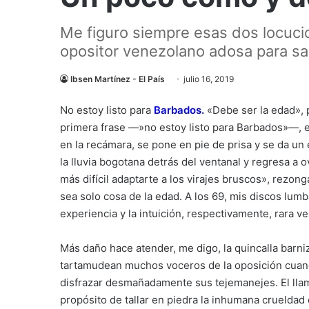
Me figuro siempre esas dos locuci
opositor venezolano adosa para sal
Ibsen Martínez - El País
julio 16, 2019
No estoy listo para
Barbados
.
«Debe ser la edad», 
primera frase —»no estoy listo para Barbados»—, e
en la recámara, se pone en pie de prisa y se da un e
la lluvia bogotana detrás del ventanal y regresa a 
más difícil adaptarte a los virajes bruscos», rezon
sea solo cosa de la edad. A los 69, mis discos lumb
experiencia y la intuición, respectivamente, rara 
Más daño hace atender, me digo, la quincalla barniz
tartamudean muchos voceros de la oposición cuando
disfrazar desmañadamente sus tejemanejes. El ll
propósito de tallar en piedra la inhumana crueldad