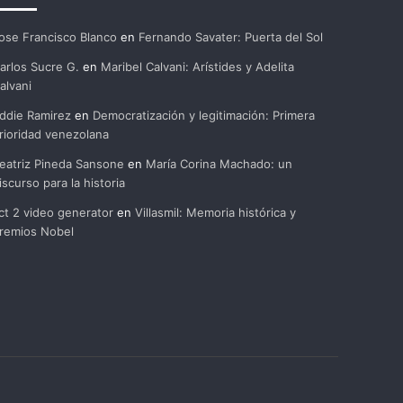
ose Francisco Blanco
en
Fernando Savater: Puerta del Sol
arlos Sucre G.
en
Maribel Calvani: Arístides y Adelita
alvani
ddie Ramirez
en
Democratización y legitimación: Primera
rioridad venezolana
eatriz Pineda Sansone
en
María Corina Machado: un
iscurso para la historia
ct 2 video generator
en
Villasmil: Memoria histórica y
remios Nobel