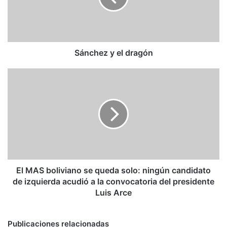
Sánchez y el dragón
El
MAS
boliviano
se
queda
solo:
ningún
candidato
de
izquierda
El MAS boliviano se queda solo: ningún candidato
acudió
de izquierda acudió a la convocatoria del presidente
a
Luis Arce
la
convocatoria
del
Publicaciones relacionadas