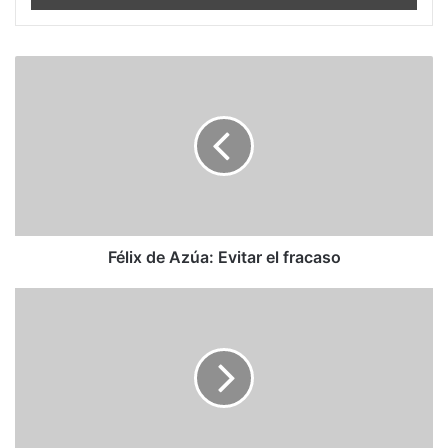
Félix
de
Azúa:
Evitar
el
fracaso
Félix de Azúa: Evitar el fracaso
El
Circo
del
CELAC