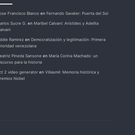
ose Francisco Blanco
en
Fernando Savater: Puerta del Sol
arlos Sucre G.
en
Maribel Calvani: Arístides y Adelita
alvani
ddie Ramirez
en
Democratización y legitimación: Primera
rioridad venezolana
eatriz Pineda Sansone
en
María Corina Machado: un
iscurso para la historia
ct 2 video generator
en
Villasmil: Memoria histórica y
remios Nobel