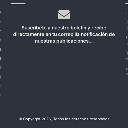
J
7
C
8
Suscríbete a nuestro boletín y recibe
C
7
directamente en tu correo lla notificación de
E
nuestras publicaciones...
1
p
8
B
8
d
9
a
P
4
5
8
© Copyright 2026, Todos los derechos reservados