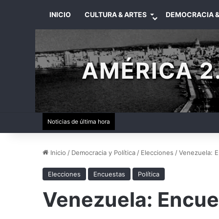
INICIO
CULTURA & ARTES
DEMOCRACIA &
AMÉRICA 2.
Noticias de última hora
Inicio
/
Democracia y Política
/
Elecciones
/
Venezuela: 
Elecciones
Encuestas
Política
Venezuela: Encue