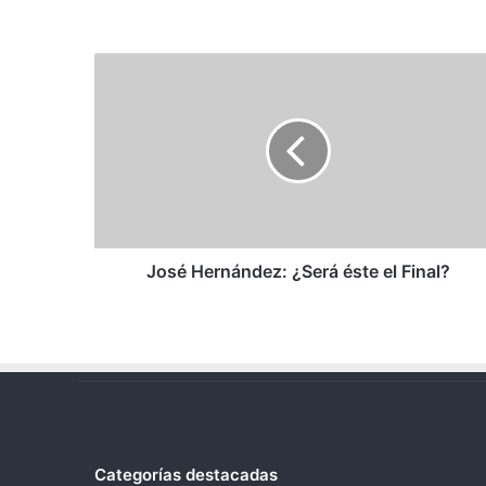
José
Hernández:
¿Será
éste
el
Final?
José Hernández: ¿Será éste el Final?
Categorías destacadas