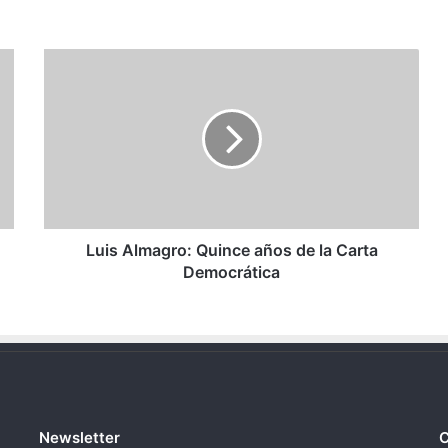
Luis
Almagro:
Quince
años
de
la
Carta
Democrática
Luis Almagro: Quince años de la Carta
Democrática
Newsletter
C