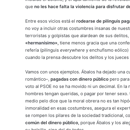
que
no les hace falta la violencia para disfrutar 
Entre esos vicios está el
rodearse de pilinguis pag
no voy a incluir otras costumbres insanas de nues
terroristas y golpistas que alardean de sus delitos,
«
hermanísimo
»,
tiene menos gracia que una confer
refería (pilinguis
everywhere
y enchufismo eólico) e
cuando la prensa descubre los delitos y los juece
Vamos con unos ejemplos.
Ábalos
ha dejado una cu
romántico–,
pagadas con dinero público
pero para 
voto al PSOE no se ha movido ni un decimal. En la 
hombres tengan queridas, o pagar por tener sexo. 
medio pelo dice que la moral obrera no es tan hip
inmoralidad en esas costumbres, asegura el experto
se rompen los pilares de la sociedad tradicional, 
común del dinero público,
porque Ábalos y los ale
su bolsillo, sino del de todos.