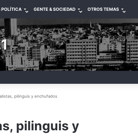
 POLÍTICA
GENTE & SOCIEDAD
OTROS TEMAS
1
alistas, pilinguis y enchufados
s, pilinguis y