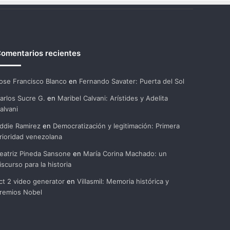
omentarios recientes
ose Francisco Blanco
en
Fernando Savater: Puerta del Sol
arlos Sucre G.
en
Maribel Calvani: Arístides y Adelita
alvani
ddie Ramirez
en
Democratización y legitimación: Primera
rioridad venezolana
eatriz Pineda Sansone
en
María Corina Machado: un
iscurso para la historia
ct 2 video generator
en
Villasmil: Memoria histórica y
remios Nobel