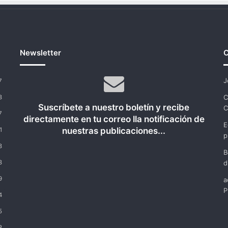
Newsletter
C
J
7
C
8
Suscríbete a nuestro boletín y recibe
C
7
directamente en tu correo lla notificación de
E
nuestras publicaciones...
1
p
8
B
8
d
9
a
P
4
5
8