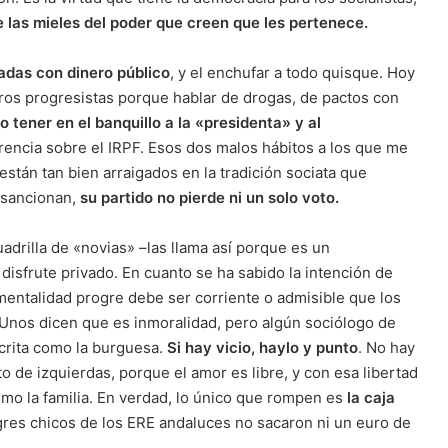
de las mieles del poder que creen que les pertenece.
adas con dinero público
, y el enchufar a todo quisque. Hoy
tros progresistas porque hablar de drogas, de pactos con
o tener en el banquillo a la «presidenta» y al
encia sobre el IRPF. Esos dos malos hábitos a los que me
stán tan bien arraigados en la tradición sociata que
s sancionan,
su partido no pierde ni un solo voto.
adrilla de «novias» –las llama así porque es un
disfrute privado. En cuanto se ha sabido la intención de
mentalidad progre debe ser corriente o admisible que los
Unos dicen que es inmoralidad, pero algún sociólogo de
ócrita como la burguesa.
Si hay vicio, haylo y punto
. No hay
 de izquierdas, porque el amor es libre, y con esa libertad
como la familia. En verdad, lo único que rompen es
la caja
gres chicos de los ERE andaluces no sacaron ni un euro de