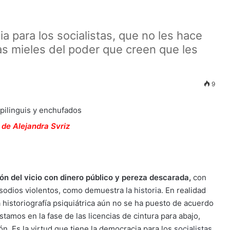
ia para los socialistas, que no les hace
 las mieles del poder que creen que les
9
n de Alejandra Svriz
ón del vicio con dinero público y pereza descarada,
con
pisodios violentos, como demuestra la
historia
. En realidad
a historiografía psiquiátrica aún no se ha puesto de acuerdo
tamos en la fase de las licencias de cintura para abajo,
ión. Es la virtud que tiene la democracia para los
socialistas
,