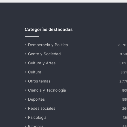
cristiandad”
Categorías destacadas
Democracia y Política
29.70
Gente y Sociedad
9.51
Cultura y Artes
5.03
Cultura
3.21
Otros temas
2.77
Ciencia y Tecnología
80
Deportes
59
Redes sociales
26
Psicología
18
Bitácora
44