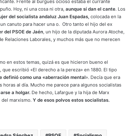
ificante. Frente al burgués ocioso estaba el currante
puño. Hoy, ni una cosa ni otra,
aunque sí dan el cante
. Los
ujer del socialista andaluz Juan Espadas,
colocada en la
un canuto para hacer una o. Otro tanto el hijo del ex
der del PSOE de Jaén
, un hijo de la diputada Aurora Atoche,
 de Relaciones Laborales, y muchos más que no merecen
smo en estos temas, quizá es que hicieron bueno el
 que escribió «El derecho a la pereza» en 1880. El tipo
e definió como una «aberración mental
». Decía que era
es horas al día. Mucho me parece para algunos socialistas
carse a holgar.
De hecho, Lafargue y la hija de Marx
s del marxismo.
Y de esos polvos estos socialistas.
Pedro Sánchez
PSOE
Socialismo