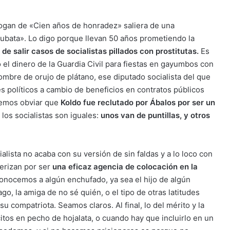
slogan de «Cien años de honradez» saliera de una
ubata». Lo digo porque llevan 50 años prometiendo la
 de salir casos de socialistas pillados con prostitutas.
Es
ó el dinero de la Guardia Civil para fiestas en gayumbos con
nombre de orujo de plátano, ese diputado socialista del que
 políticos a cambio de beneficios en contratos públicos
demos obviar que
Koldo fue reclutado por Ábalos por ser un
los socialistas son iguales:
unos van de puntillas, y otros
ialista no acaba con su versión de sin faldas y a lo loco con
erizan por ser
una eficaz agencia de colocación en la
nocemos a algún enchufado, ya sea el hijo de algún
go, la amiga de no sé quién, o el tipo de otras latitudes
u compatriota. Seamos claros. Al final, lo del mérito y la
tos en pecho de hojalata, o cuando hay que incluirlo en un