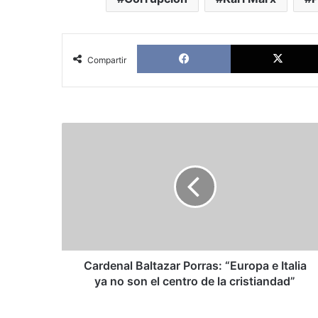
Facebook
Compartir
Cardenal
Baltazar
Porras:
“Europa
e
Italia
ya
no
son
el
Cardenal Baltazar Porras: “Europa e Italia
centro
ya no son el centro de la cristiandad”
de
la