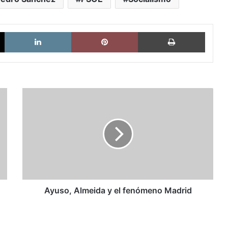
X
LinkedIn
Pinterest
Imprimi
Ayuso,
Almeida
y
el
fenómeno
Madrid
Ayuso, Almeida y el fenómeno Madrid