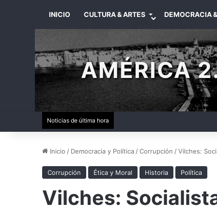
INICIO
CULTURA & ARTES
DEMOCRACIA &
AMÉRICA 2.
Noticias de última hora
Inicio
/
Democracia y Política
/
Corrupción
/
Vilches: Soci
Corrupción
Ética y Moral
Historia
Política
Vilches: Socialista