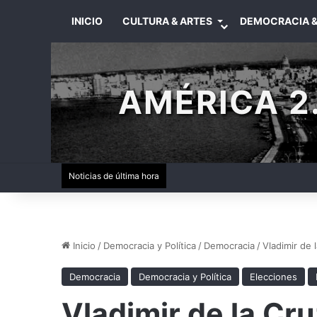
INICIO
CULTURA & ARTES
DEMOCRACIA &
AMÉRICA 2.
Noticias de última hora
Inicio
/
Democracia y Política
/
Democracia
/
Vladimir de 
Democracia
Democracia y Política
Elecciones
Vladimir de la Cr