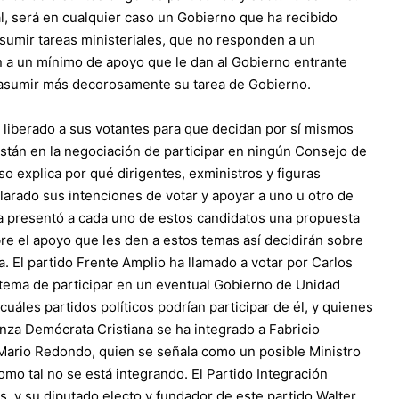
, será en cualquier caso un Gobierno que ha recibido
sumir tareas ministeriales, que no responden a un
a un mínimo de apoyo que le dan al Gobierno entrante
 asumir más decorosamente su tarea de Gobierno.
 liberado a sus votantes para que decidan por sí mismos
 están en la negociación de participar en ningún Consejo de
o explica por qué dirigentes, exministros y figuras
arado sus intenciones de votar y apoyar a uno u otro de
na presentó a cada uno de estos candidatos una propuesta
e el apoyo que les den a estos temas así decidirán sobre
. El partido Frente Amplio ha llamado a votar por Carlos
tema de participar en un eventual Gobierno de Unidad
áles partidos políticos podrían participar de él, y quienes
anza Demócrata Cristiana se ha integrado a Fabricio
l Mario Redondo, quien se señala como un posible Ministro
omo tal no se está integrando. El Partido Integración
s, y su diputado electo y fundador de este partido Walter