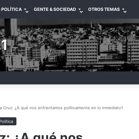
 POLÍTICA
GENTE & SOCIEDAD
OTROS TEMAS
1
la Cruz: ¿A qué nos enfrentamos políticamente en lo inmediato?
Política
uz: ¿A qué nos