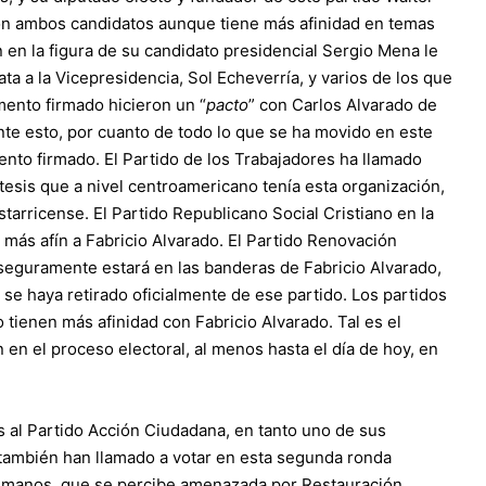
n ambos candidatos aunque tiene más afinidad en temas
 en la figura de su candidato presidencial Sergio Mena le
ata a la Vicepresidencia, Sol Echeverría, y varios de los que
mento firmado hicieron un “
pacto
” con Carlos Alvarado de
nte esto, por cuanto de todo lo que se ha movido en este
nto firmado. El Partido de los Trabajadores ha llamado
esis que a nivel centroamericano tenía esta organización,
starricense. El Partido Republicano Social Cristiano en la
 más afín a Fabricio Alvarado. El Partido Renovación
a seguramente estará en las banderas de Fabricio Alvarado,
 se haya retirado oficialmente de ese partido. Los partidos
 tienen más afinidad con Fabricio Alvarado. Tal es el
n en el proceso electoral, al menos hasta el día de hoy, en
s al Partido Acción Ciudadana, en tanto uno de sus
 también han llamado a votar en esta segunda ronda
Humanos, que se percibe amenazada por Restauración