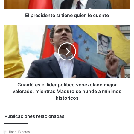
El presidente sí tiene quien le cuente
Guaidó
es
el
líder
político
venezolano
mejor
valorado,
mientras
Maduro
Guaidó es el líder político venezolano mejor
se
valorado, mientras Maduro se hunde a mínimos
hunde
históricos
a
mínimos
históricos
Publicaciones relacionadas
Hace 13 horas