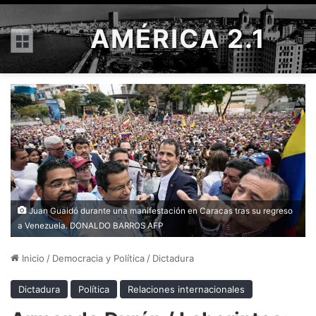
AMÉRICA 2.1
Menú
Juan Guaidó durante una manifestación en Caracas tras su regreso
a Venezuela. DONALDO BARROS AFP
Inicio
/
Democracia y Política
/
Dictadura
Dictadura
Política
Relaciones internacionales