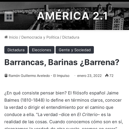
AMÉRICA 2.1
Menú
Inicio
/
Democracia y Política
/
Dictadura
Dictadura
Elecciones
Gente y Sociedad
Barrancas, Barinas ¿Barrena?
Ramón Guillermo Aveledo - El Impulso
enero 23, 2022
72
¿En qué consiste pensar bien? El filósofo español Jaime
Balmes (1810-1848) lo define en términos claros, conocer
la verdad o dirigir el entendimiento por el camino que
conduce a ella. “La verdad –dice en
El Criterio
– es la
realidad de las cosas. Cuando conocemos cómo son en sí,
alcanzamos la verdad; de otra suerte, caemos en error”.