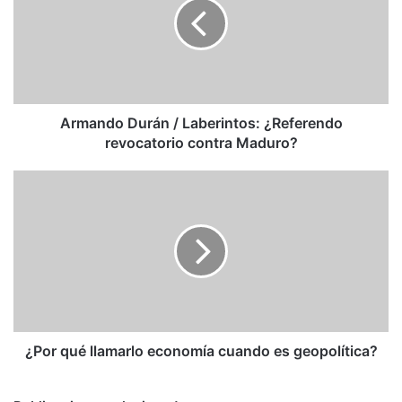
Laberintos:
¿Referendo
revocatorio
contra
Maduro?
Armando Durán / Laberintos: ¿Referendo
revocatorio contra Maduro?
¿Por
qué
llamarlo
economía
cuando
es
geopolítica?
¿Por qué llamarlo economía cuando es geopolítica?