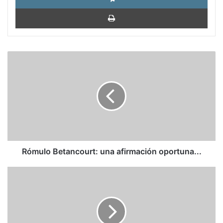
Impri
Rómulo
Betancourt:
una
afirmación
oportuna...
Rómulo Betancourt: una afirmación oportuna...
Armando
Durán
/
laberintos:
Dos