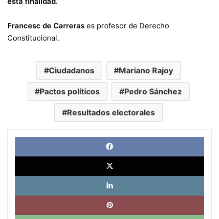
esta finalidad.
Francesc de Carreras
es profesor de Derecho
Constitucional.
Ciudadanos
Mariano Rajoy
Pactos políticos
Pedro Sánchez
Resultados electorales
Face
X
Link
Pinte
What