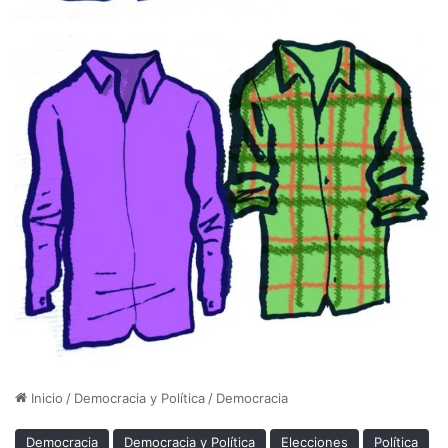
Inicio
/
Democracia y Política
/
Democracia
Democracia
Democracia y Política
Elecciones
Política