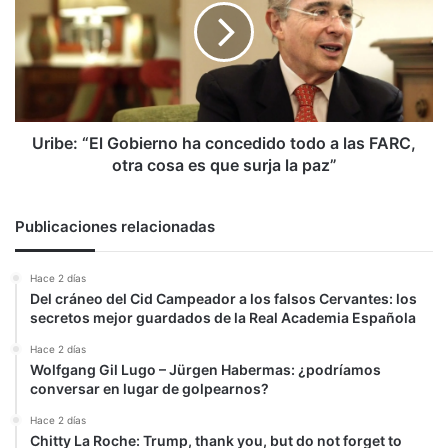
ha
concedido
todo
a
las
FARC,
otra
Uribe: “El Gobierno ha concedido todo a las FARC,
cosa
otra cosa es que surja la paz”
es
que
surja
Publicaciones relacionadas
la
paz”
Hace 2 días
Del cráneo del Cid Campeador a los falsos Cervantes: los
secretos mejor guardados de la Real Academia Española
Hace 2 días
Wolfgang Gil Lugo – Jürgen Habermas: ¿podríamos
conversar en lugar de golpearnos?
Hace 2 días
Chitty La Roche: Trump, thank you, but do not forget to