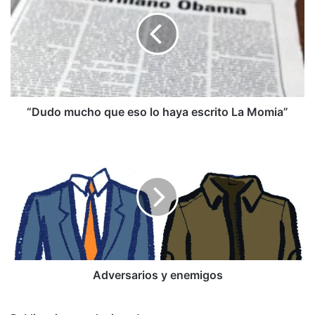
que
eso
lo
haya
escrito
La
Momia”
“Dudo mucho que eso lo haya escrito La Momia”
Adversarios
y
enemigos
Adversarios y enemigos