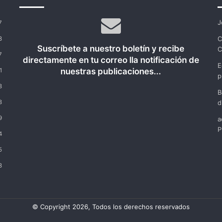
de
escritura
J
7
C
8
Suscríbete a nuestro boletín y recibe
C
7
directamente en tu correo lla notificación de
E
nuestras publicaciones...
1
p
8
B
8
d
9
a
P
4
5
8
© Copyright 2026, Todos los derechos reservados