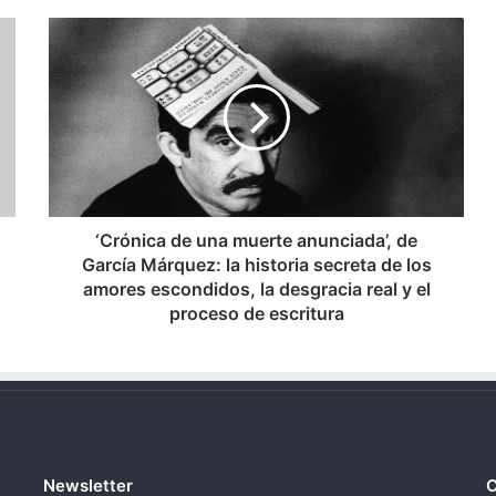
‘Crónica
de
una
muerte
anunciada’,
de
García
Márquez:
la
historia
‘Crónica de una muerte anunciada’, de
secreta
García Márquez: la historia secreta de los
de
amores escondidos, la desgracia real y el
los
proceso de escritura
amores
escondidos,
la
desgracia
real
y
el
Newsletter
C
proceso