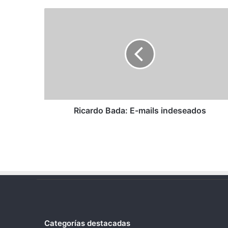
Ricardo
Bada:
E-
mails
indeseados
Ricardo Bada: E-mails indeseados
Categorías destacadas