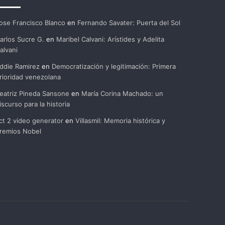
ose Francisco Blanco
en
Fernando Savater: Puerta del Sol
arlos Sucre G.
en
Maribel Calvani: Arístides y Adelita
alvani
ddie Ramirez
en
Democratización y legitimación: Primera
rioridad venezolana
eatriz Pineda Sansone
en
María Corina Machado: un
iscurso para la historia
ct 2 video generator
en
Villasmil: Memoria histórica y
remios Nobel