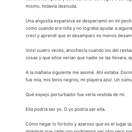
mismo, todavía desnuda.
Una angustia expansiva se desparramó en mi pecho, 
como cuando era niña y no lograba ayudar a algu
crecí y aprendí que el desamparo es menos desamp
Volví cuatro veces; anochecía cuando los del restau
cosas y que ellos verían que nadie se las llevara, 
A la mañana siguiente me asomé. Ahí estaba. Dormía
fue mía, mis tenis negros, mi playera azul. Un cú
Qué espejo perturbador fue verla vestida de mí.
Ella podría ser yo. O yo podría ser ella.
Cómo negar lo fortuito y azaroso que es el lugar 
imaginar que cada uno podríamos ser otro pero so