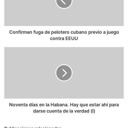
cubano
previo
a
juego
contra
EEUU
Confirman fuga de pelotero cubano previo a juego
contra EEUU
Noventa
días
en
la
Habana.
Hay
que
estar
ahí
para
Noventa días en la Habana. Hay que estar ahí para
darse
darse cuenta de la verdad (l)
cuenta
de
la