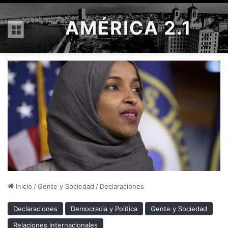
AMÉRICA 2.1
Menú
Inicio
/
Gente y Sociedad
/
Declaraciones
Declaraciones
Democracia y Política
Gente y Sociedad
Relaciones internacionales