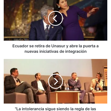
se
retira
de
Unasur
y
abre
la
puerta
a
Ecuador se retira de Unasur y abre la puerta a
nuevas
nuevas iniciativas de integración
iniciativas
de
"La
integración
intolerancia
sigue
siendo
la
regla
de
las
autoridades
cubanas",
"La intolerancia sigue siendo la regla de las