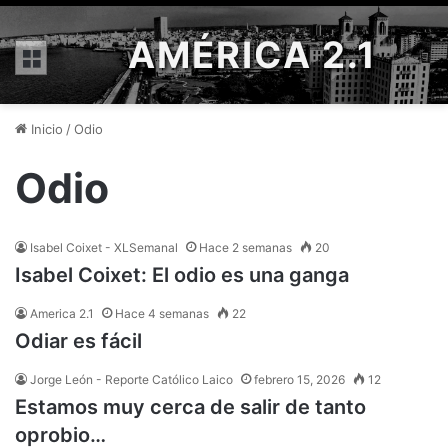
AMÉRICA 2.1
Menú
Inicio
/
Odio
Odio
Isabel Coixet - XLSemanal
Hace 2 semanas
20
Isabel Coixet: El odio es una ganga
America 2.1
Hace 4 semanas
22
Odiar es fácil
Jorge León - Reporte Católico Laico
febrero 15, 2026
12
Estamos muy cerca de salir de tanto
oprobio…