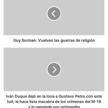
Vuelven
las
guerras
de
religión
Guy Sorman: Vuelven las guerras de religión
Iván
Duque
dejó
en
la
lona
a
Gustavo
Petro
con
Iván Duque dejó en la lona a Gustavo Petro con este
este
tuit; le hace lista macabra de los crímenes del M-19
tuit;
y lo reprende por antisemita