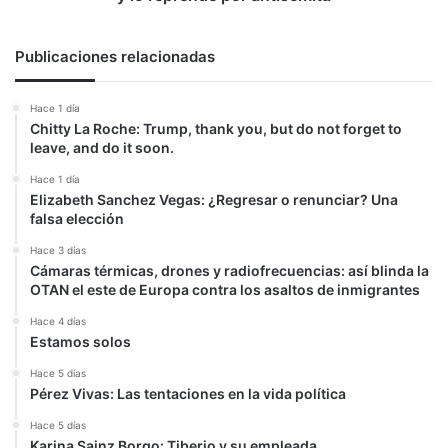
le
hace
lista
Publicaciones relacionadas
macabra
de
Hace 1 día
los
Chitty La Roche: Trump, thank you, but do not forget to
crímenes
leave, and do it soon.
del
M-
Hace 1 día
Elizabeth Sanchez Vegas: ¿Regresar o renunciar? Una
19
falsa elección
y
lo
Hace 3 días
reprende
Cámaras térmicas, drones y radiofrecuencias: así blinda la
por
OTAN el este de Europa contra los asaltos de inmigrantes
antisemita
Hace 4 días
Estamos solos
Hace 5 días
Pérez Vivas: Las tentaciones en la vida política
Hace 5 días
Karina Sainz Borgo: Tiberio y su empleada