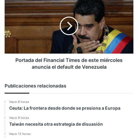
Portada
del
Financial
Times
de
este
miércoles
anuncia
el
default
Portada del Financial Times de este miércoles
de
anuncia el default de Venezuela
Venezuela
Publicaciones relacionadas
Hace 8 horas
Ceuta: La frontera desde donde se presiona a Europa
Hace 9 horas
Taiwán necesita otra estrategia de disuasión
Hace 12 horas