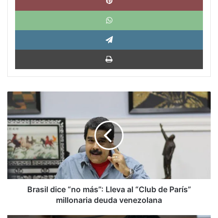
What
Tele
Impri
Brasil
dice
“no
más”:
Lleva
al
“Club
de
París”
millonaria
Brasil dice “no más”: Lleva al “Club de París”
deuda
millonaria deuda venezolana
venezolana