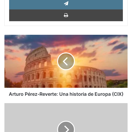
Impri
Arturo
Pérez-
Reverte:
Una
historia
de
Europa
(CIX)
Arturo Pérez-Reverte: Una historia de Europa (CIX)
Mark
Rutte
ya
imagina
cómo