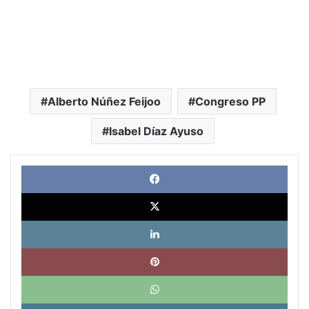
Alberto Núñez Feijoo
Congreso PP
Isabel Díaz Ayuso
Face
X
Link
Pinte
What
Tele