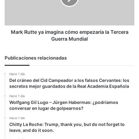
empezaría
la
Tercera
Guerra
Mundial
Mark Rutte ya imagina cómo empezaría la Tercera
Guerra Mundial
Publicaciones relacionadas
Hace 1 día
Del cráneo del Cid Campeador a los falsos Cervantes: los
secretos mejor guardados de la Real Academia Española
Hace 1 día
Wolfgang Gil Lugo – Jürgen Habermas: ¿podríamos
conversar en lugar de golpearnos?
Hace 1 día
Chitty La Roche: Trump, thank you, but do not forget to
leave, and do it soon.