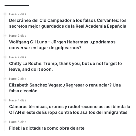
caída
de
Hace 2 días
Ciudadanos
Del cráneo del Cid Campeador a los falsos Cervantes: los
secretos mejor guardados de la Real Academia Española
Hace 2 días
Wolfgang Gil Lugo – Jürgen Habermas: ¿podríamos
conversar en lugar de golpearnos?
Hace 2 días
Chitty La Roche: Trump, thank you, but do not forget to
leave, and do it soon.
Hace 2 días
Elizabeth Sanchez Vegas: ¿Regresar o renunciar? Una
falsa elección
Hace 4 días
Cámaras térmicas, drones y radiofrecuencias: así blinda la
OTAN el este de Europa contra los asaltos de inmigrantes
Hace 5 días
Fidel: la dictadura como obra de arte