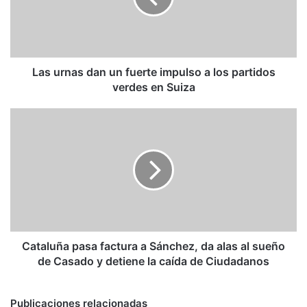
impulso
a
los
partidos
verdes
Las urnas dan un fuerte impulso a los partidos
en
verdes en Suiza
Suiza
Cataluña
pasa
factura
a
Sánchez,
da
alas
al
sueño
de
Cataluña pasa factura a Sánchez, da alas al sueño
Casado
de Casado y detiene la caída de Ciudadanos
y
detiene
la
Publicaciones relacionadas