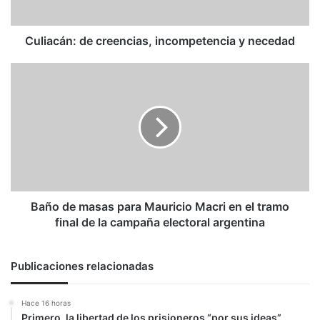
Culiacán: de creencias, incompetencia y necedad
Baño
de
masas
para
Mauricio
Macri
en
el
tramo
final
Baño de masas para Mauricio Macri en el tramo
de
final de la campaña electoral argentina
la
campaña
electoral
Publicaciones relacionadas
argentina
Hace 16 horas
Primero, la libertad de los prisioneros “por sus ideas”