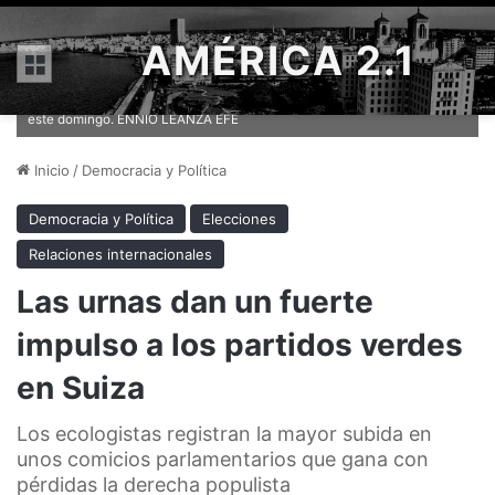
AMÉRICA 2.1
Menú
Una voluntaria, en un colegio electoral de la ciudad suiza de Zurich,
este domingo. ENNIO LEANZA EFE
Inicio
/
Democracia y Política
Democracia y Política
Elecciones
Relaciones internacionales
Las urnas dan un fuerte
impulso a los partidos verdes
en Suiza
Los ecologistas registran la mayor subida en
unos comicios parlamentarios que gana con
pérdidas la derecha populista