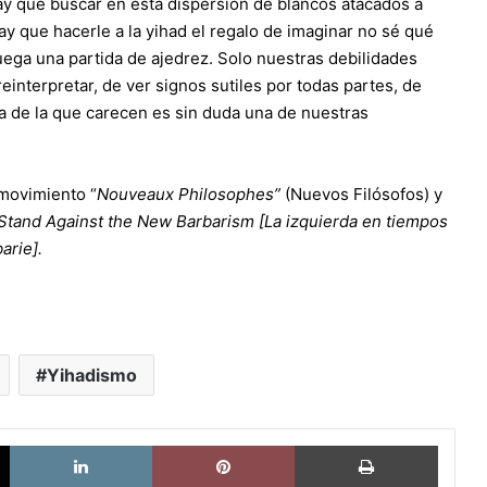
hay que buscar en esta dispersión de blancos atacados a
ay que hacerle a la yihad el regalo de imaginar no sé qué
ega una partida de ajedrez. Solo nuestras debilidades
einterpretar, de ver signos sutiles por todas partes, de
a de la que carecen es sin duda una de nuestras
movimiento “
Nouveaux Philosophes”
(Nuevos Filósofos) y
 Stand Against the New Barbarism [La izquierda en tiempos
arie].
Yihadismo
X
LinkedIn
Pinterest
Imprimi