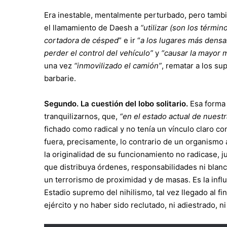
Era inestable, mentalmente perturbado, pero tamb
el llamamiento de Daesh a
“utilizar (son los térm
cortadora de césped
” e ir “
a los lugares más dens
perder el control del vehículo”
y
“causar la mayor 
una vez
“inmovilizado el camión”
, rematar a los su
barbarie.
Segundo. La cuestión del lobo solitario.
Esa forma 
tranquilizarnos, que,
“en el estado actual de nuest
fichado como radical y no tenía un vínculo claro c
fuera, precisamente, lo contrario de un organismo 
la originalidad de su funcionamiento no radicase, 
que distribuya órdenes, responsabilidades ni blanco
un terrorismo de proximidad y de masas. Es la infl
Estadio supremo del nihilismo, tal vez llegado al f
ejército y no haber sido reclutado, ni adiestrado, n