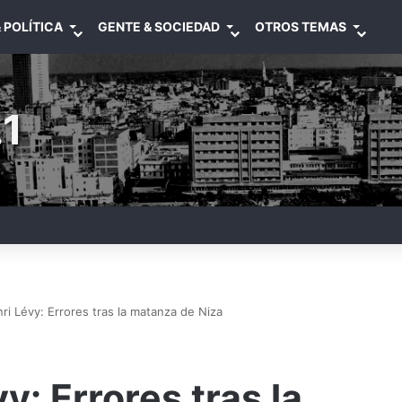
 POLÍTICA
GENTE & SOCIEDAD
OTROS TEMAS
1
i Lévy: Errores tras la matanza de Niza
: Errores tras la