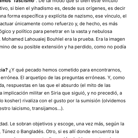
amamos
“fascismo”
.
De tal modo que si bien este vínculo
tivo, si bien el yihadismo es, desde sus orígenes, es decir
 forma específica y explícita de nazismo, ese vínculo, el
y actuar únicamente como refuerzo y, de hecho, es más
gico y político para penetrar en la vasta y nebulosa
um. Mohamed Lahouaiej Bouhlel era la prueba. Era la imagen
mino de su posible extensión y ha perdido, como no podía
cia?
¿Y qué pecado hemos cometido para encontrarnos,
errónea. El arquetipo de las preguntas erróneas. Y, como
, respuestas en las que el absurdo (el mito de las
mplicación militar en Siria que siguió, y no precedió, a
 kosher) rivaliza con el gusto por la sumisión (olvidemos
estro laicismo, transijamos…).
rdad. Le sobran objetivos y escoge, una vez más, según la
, Túnez o Bangladés. Otro, si es allí donde encuentra la