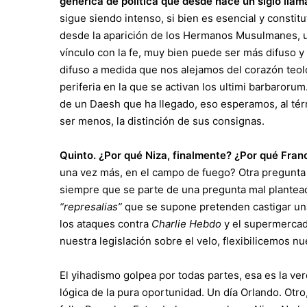
genérica de política que desde hace un siglo ll
sigue siendo intenso, si bien es esencial y constitu
desde la aparición de los Hermanos Musulmanes, una
vínculo con la fe, muy bien puede ser más difuso 
difuso a medida que nos alejamos del corazón teoló
periferia en la que se activan los ultimi barbaror
de un Daesh que ha llegado, eso esperamos, al tér
ser menos, la distinción de sus consignas.
Quinto. ¿Por qué Niza, finalmente? ¿Por qué Fran
una vez más, en el campo de fuego? Otra pregunta 
siempre que se parte de una pregunta mal planteada
“represalias”
que se supone pretenden castigar una i
los ataques contra
Charlie Hebdo
y el supermercado
nuestra legislación sobre el velo, flexibilicemos nu
El yihadismo golpea por todas partes, esa es la ve
lógica de la pura oportunidad. Un día Orlando. Otro