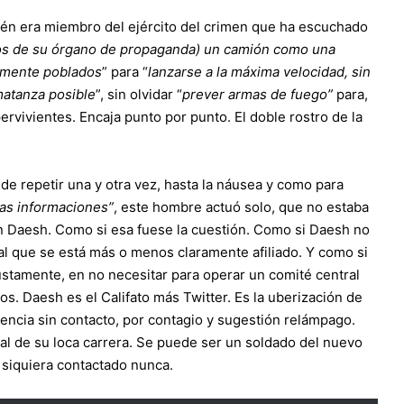
ién era miembro del ejército del crimen que ha escuchado
inos de su órgano de propaganda) un camión como una
amente poblados
” para “
lanzarse a la máxima velocidad, sin
matanza posible
”, sin olvidar “
prever armas de fuego”
para,
pervivientes. Encaja punto por punto. El doble rostro de la
de repetir una y otra vez, hasta la náusea y como para
ras informaciones”
, este hombre actuó solo, que no estaba
on Daesh. Como si esa fuese la cuestión. Como si Daesh no
al que se está más o menos claramente afiliado. Y como si
justamente, en no necesitar para operar un comité central
s. Daesh es el Califato más Twitter. Es la uberización de
uencia sin contacto, por contagio y sugestión relámpago.
inal de su loca carrera. Se puede ser un soldado del nuevo
i siquiera contactado nunca.