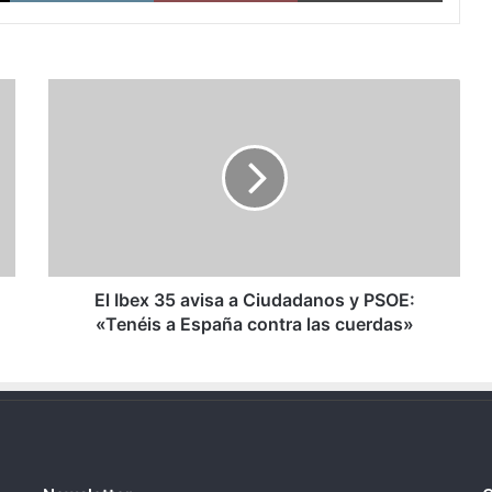
El
Ibex
35
avisa
a
Ciudadanos
y
PSOE:
«Tenéis
a
El Ibex 35 avisa a Ciudadanos y PSOE:
España
«Tenéis a España contra las cuerdas»
contra
las
cuerdas»