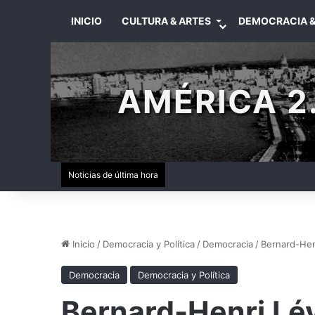
INICIO
CULTURA & ARTES
DEMOCRACIA &
AMÉRICA 2.
Noticias de última hora
Inicio
/
Democracia y Política
/
Democracia
/
Bernard-Henr
Democracia
Democracia y Política
Bernard-Henri Lévy