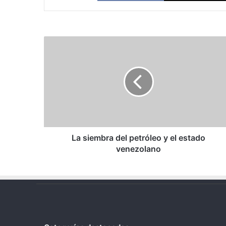
La
siembra
del
petróleo
y
el
estado
venezolano
La siembra del petróleo y el estado
venezolano