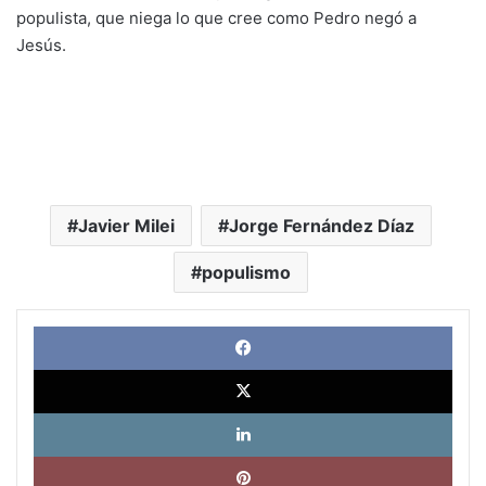
populista, que niega lo que cree como Pedro negó a
Jesús.
Javier Milei
Jorge Fernández Díaz
populismo
Face
X
Link
Pinte