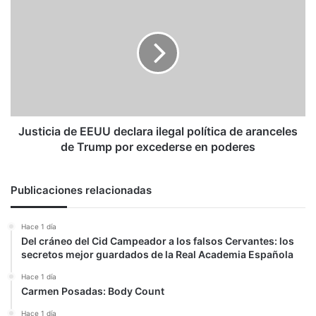
de
EEUU
declara
ilegal
política
de
aranceles
de
Trump
Justicia de EEUU declara ilegal política de aranceles
por
de Trump por excederse en poderes
excederse
en
poderes
Publicaciones relacionadas
Hace 1 día
Del cráneo del Cid Campeador a los falsos Cervantes: los
secretos mejor guardados de la Real Academia Española
Hace 1 día
Carmen Posadas: Body Count
Hace 1 día