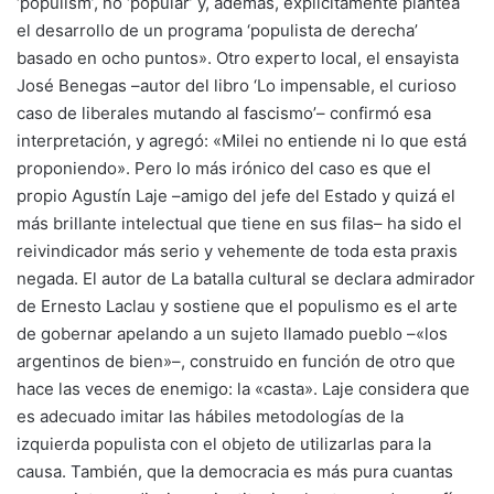
‘populism’, no ‘popular’ y, además, explícitamente plantea
el desarrollo de un programa ‘populista de derecha’
basado en ocho puntos». Otro experto local, el ensayista
José Benegas –autor del libro ‘Lo impensable, el curioso
caso de liberales mutando al fascismo’– confirmó esa
interpretación, y agregó: «Milei no entiende ni lo que está
proponiendo». Pero lo más irónico del caso es que el
propio Agustín Laje –amigo del jefe del Estado y quizá el
más brillante intelectual que tiene en sus filas– ha sido el
reivindicador más serio y vehemente de toda esta praxis
negada. El autor de La batalla cultural se declara admirador
de Ernesto Laclau y sostiene que el populismo es el arte
de gobernar apelando a un sujeto llamado pueblo –«los
argentinos de bien»–, construido en función de otro que
hace las veces de enemigo: la «casta». Laje considera que
es adecuado imitar las hábiles metodologías de la
izquierda populista con el objeto de utilizarlas para la
causa. También, que la democracia es más pura cuantas