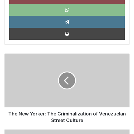
What
Tele
Impri
The
New
Yorker:
The
Criminalization
of
Venezuelan
Street
Culture
The New Yorker: The Criminalization of Venezuelan
Street Culture
Justicia