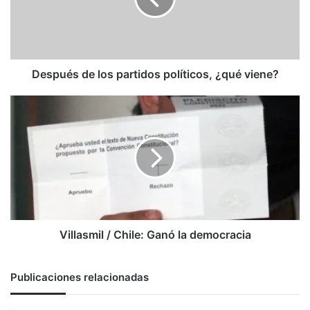
¿qué
viene?
Después de los partidos políticos, ¿qué viene?
Villasmil
/
Chile:
Ganó
la
democracia
Villasmil / Chile: Ganó la democracia
Publicaciones relacionadas